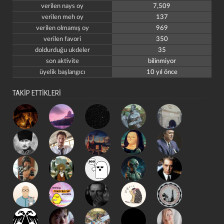
verilen nays oy
7,509
verilen meh oy
137
verilen olmamış oy
969
verilen favori
350
doldurduğu ukdeler
35
son aktivite
bilinmiyor
üyelik başlangıcı
10 yıl önce
TAKİP ETTİKLERİ