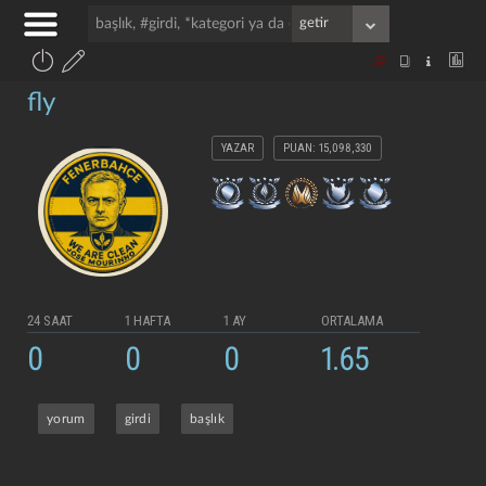
fly
YAZAR
PUAN: 15,098,330
24 SAAT
1 HAFTA
1 AY
ORTALAMA
0
0
0
1.65
yorum
girdi
başlık