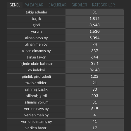
GENEL
YAZARLAR
BAŞLIKLAR
GIRDILER
KATEGORILER
takip edenler
31
başlık
1,815
girdi
3,648
yorum
1,630
alınan nays oy
5,094
alınan meh oy
74
alınan olmamış oy
337
alınan favori
644
içinde ukde kalanlar
0 / 1
oy indeksi
%148
günlük girdi adedi
1.02
takip ettikleri
21
silinmiş başlık
30
silinmiş girdi
203
silinmiş yorum
31
verilen nays oy
649
verilen meh oy
4
verilen olmamış oy
41
verilen favori
17