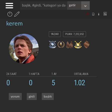
kerem
YAZAR
PUAN: 7,212,052
24 SAAT
1 HAFTA
1 AY
ORTALAMA
0
0
5
1.02
yorum
girdi
başlık