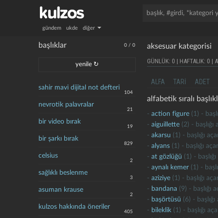
gündem
ukde
diğer
başlıklar
aksesuar kategorisi
0
/
0
GÜNLÜK: 0 | HAFTALIK: 0 | A
yenile ↻
ALFA
TARI
ADET
sahir mavi dijital not defteri
104
alfabetik sıralı başlıkl
nevrotik palavralar
21
-
action figure
(1) - başl
bir video bırak
-
aiguillette
(2) - başlığı
19
-
akarsu
(1) - başlığı aç
bir şarkı bırak
829
-
alyans
(1) - başlığı aç
celsius
-
at gözlüğü
(1) - başlığ
2
-
aynalı kemer
(1) - başl
sağlıklı beslenme
-
aziziye
(1) - başlığı aç
3
-
bandana
(9) - başlığı 
asuman krause
2
-
başörtüsü
(6) - başlığ
kulzos hakkında öneriler
-
bileklik
(1) - başlığı aç
405