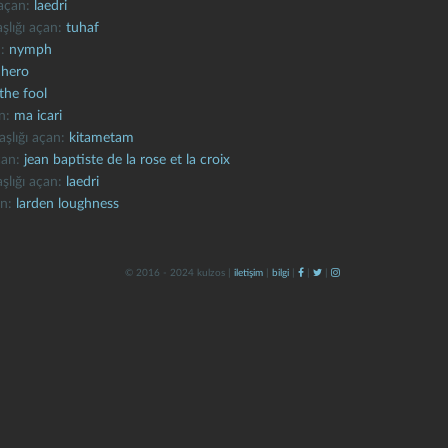
 açan:
laedri
aşlığı açan:
tuhaf
n:
nymph
:
hero
the fool
an:
ma icari
aşlığı açan:
kitametam
açan:
jean baptiste de la rose et la croix
aşlığı açan:
laedri
an:
larden loughness
© 2016 - 2024 kulzos |
iletişim
|
bilgi
|
|
|