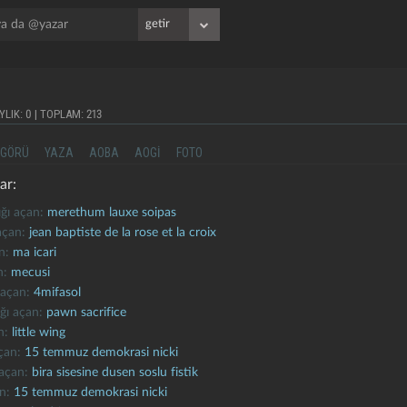
YLIK: 0 | TOPLAM: 213
GÖRÜ
YAZA
AOBA
AOGI
FOTO
ar:
ığı açan:
merethum lauxe soipas
 açan:
jean baptiste de la rose et la croix
an:
ma icari
an:
mecusi
ı açan:
4mifasol
ığı açan:
pawn sacrifice
an:
little wing
açan:
15 temmuz demokrasi nicki
ı açan:
bira sisesine dusen soslu fistik
an:
15 temmuz demokrasi nicki