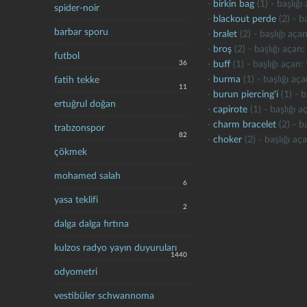
-
birkin bag
(1) - başlığı
spider-noir
-
blackout perde
(2) - b
barbar sporu
-
bralet
(2) - başlığı aça
-
broş
(2) - başlığı açan
futbol
36
-
buff
(1) - başlığı açan:
-
burma
(1) - başlığı aç
fatih tekke
11
-
burun piercing'i
(1) - b
ertuğrul doğan
-
capirote
(1) - başlığı 
-
charm bracelet
(2) - b
trabzonspor
82
-
choker
(2) - başlığı aç
çökmek
mohamed salah
6
yasa teklifi
2
dalga dalga fırtına
kulzos radyo yayın duyuruları
1440
odyometri
vestibüler schwannoma