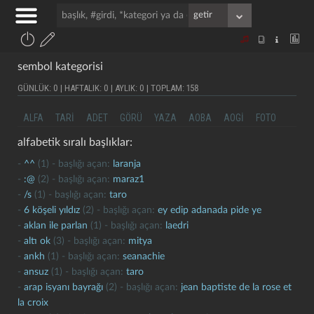
sembol kategorisi
GÜNLÜK: 0 | HAFTALIK: 0 | AYLIK: 0 | TOPLAM: 158
ALFA
TARI
ADET
GÖRÜ
YAZA
AOBA
AOGI
FOTO
alfabetik sıralı başlıklar:
-
^^
(1) - başlığı açan:
laranja
-
:@
(2) - başlığı açan:
maraz1
-
/s
(1) - başlığı açan:
taro
-
6 köşeli yıldız
(2) - başlığı açan:
ey edip adanada pide ye
-
aklan ile parlan
(1) - başlığı açan:
laedri
-
altı ok
(3) - başlığı açan:
mitya
-
ankh
(1) - başlığı açan:
seanachie
-
ansuz
(1) - başlığı açan:
taro
-
arap isyanı bayrağı
(2) - başlığı açan:
jean baptiste de la rose et
la croix