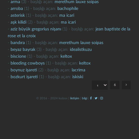
-
arma
(3) - başlığı açan:
merethum lauxe soipas
-
arroba
(1) - başlığı açan:
bachophile
-
asterisk
(1) - başlığı açan:
ma icari
-
aşk kilidi
(2) - başlığı açan:
ma icari
-
aziz büyük gregorius nişanı
(1) - başlığı açan:
jean baptiste de la
rose et la croix
-
bandıra
(1) - başlığı açan:
merethum lauxe soipas
-
beyaz bayrak
(3) - başlığı açan:
idealistkuzu
kapat
kaydet
-
biscione
(1) - başlığı açan:
keltox
-
bleeding cowboys
(1) - başlığı açan:
keltox
-
boynuz işareti
(2) - başlığı açan:
lacrima
-
bozkurt işareti
(1) - başlığı açan:
iskiski
6
© 2016 - 2024 kulzos |
iletişim
|
bilgi
|
|
|