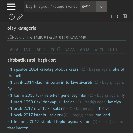
olay kategorisi
GÜNLÜK: 0 | HAFTALIK: 0 | AYLIK: 0 | TOPLAM: 1448
ALFA
TARI
ADET
GÖRÜ
YAZA
AOBA
AOGI
FOTO
alfabetik sıralı başlıklar:
-
1 ağustos 2014 kabataş otobüs kazası
(1) - başlığı açan:
lake of
the hell
-
1 aralık 2014 vladimir putin'in türkiye ziyareti
(1) - başlığı açan:
fly
-
1 kasım 2015 türkiye erken genel seçimleri
(1) - başlığı açan:
fly
-
1 mart 1958 üsküdar vapuru faciası
(1) - başlığı açan:
laz ziya
-
1 ocak 2017 diyarbakır saldırısı
(2) - başlığı açan:
hicivci
-
1 ocak 2017 istanbul saldırısı
(6) - başlığı açan:
ma icari
-
1 temmuz 2017 istanbul toplu taşıma zammı
(1) - başlığı açan:
thedirector