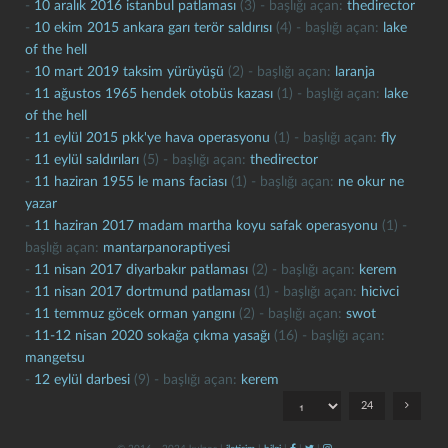
-
10 aralık 2016 istanbul patlaması
(3) - başlığı açan:
thedirector
-
10 ekim 2015 ankara garı terör saldırısı
(4) - başlığı açan:
lake
of the hell
-
10 mart 2019 taksim yürüyüşü
(2) - başlığı açan:
laranja
-
11 ağustos 1965 hendek otobüs kazası
(1) - başlığı açan:
lake
of the hell
-
11 eylül 2015 pkk'ye hava operasyonu
(1) - başlığı açan:
fly
-
11 eylül saldırıları
(5) - başlığı açan:
thedirector
-
11 haziran 1955 le mans faciası
(1) - başlığı açan:
ne okur ne
kapat
kaydet
yazar
-
11 haziran 2017 madam martha koyu safak operasyonu
(1) -
başlığı açan:
mantarpanoraptiyesi
-
11 nisan 2017 diyarbakır patlaması
(2) - başlığı açan:
kerem
-
11 nisan 2017 dortmund patlaması
(1) - başlığı açan:
hicivci
-
11 temmuz göcek orman yangını
(2) - başlığı açan:
swot
-
11-12 nisan 2020 sokağa çıkma yasağı
(16) - başlığı açan:
mangetsu
-
12 eylül darbesi
(9) - başlığı açan:
kerem
24