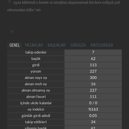
oysa kıblemdi o benim ve tavafına ulaşamamak bin kere evlâydı yok
olmasından kâbe' nin
GENEL
YAZARLAR
BAŞLIKLAR
GIRDILER
KATEGORILER
takip edenler
7
başlık
62
girdi
113
yorum
227
alınan nays oy
300
alınan meh oy
16
alınan olmamış oy
227
alınan favori
111
içinde ukde kalanlar
0 / 0
oy indeksi
%163
günlük girdi adedi
0.05
takip ettikleri
34
silinmiş başlık
61