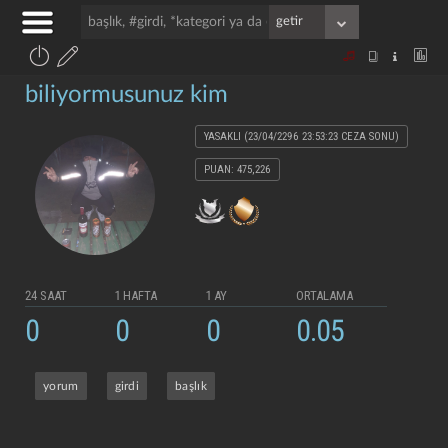
biliyormusunuz kim
YASAKLI (23/04/2296 23:53:23 CEZA SONU)
PUAN: 475,226
24 SAAT
1 HAFTA
1 AY
ORTALAMA
0
0
0
0.05
yorum
girdi
başlık