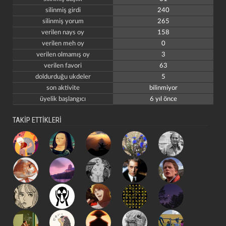
silinmiş girdi
240
silinmiş yorum
265
verilen nays oy
158
verilen meh oy
0
verilen olmamış oy
3
verilen favori
63
doldurduğu ukdeler
5
son aktivite
bilinmiyor
üyelik başlangıcı
6 yıl önce
TAKİP ETTİKLERİ
kapat
kaydet