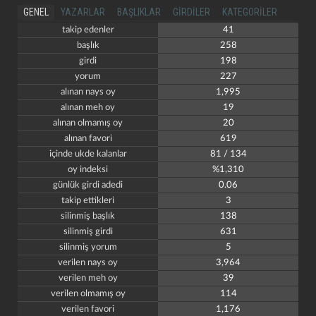
GENEL
YAZARLAR
BAŞLIKLAR
GIRDILER
KATEGORILER
takip edenler
41
başlık
258
girdi
198
yorum
227
alınan nays oy
1,995
alınan meh oy
19
alınan olmamış oy
20
alınan favori
619
içinde ukde kalanlar
81 / 134
oy indeksi
%1,310
günlük girdi adedi
0.06
takip ettikleri
3
silinmiş başlık
138
silinmiş girdi
631
silinmiş yorum
5
verilen nays oy
3,964
verilen meh oy
39
verilen olmamış oy
114
verilen favori
1,176