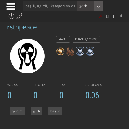
rstnpeace
YAZAR
PUAN: 4,961,090
24 SAAT
1 HAFTA
1 AY
ORTALAMA
0
0
0
0.06
yorum
girdi
başlık