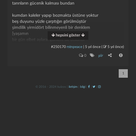
tanrıların gücenik kalması bundan
kumdan kaleler yapıp bozmakta üstüne yoktur
beş duyunu yüzle çarptığın görülmüştür
şimdilik yirmidört bilinmeyenli bir denklem
[yaşamın
hepsini göster
bir gün elbet aylara, günlere de bölünür
#250170
rstnpeace
|
5 yıl önce
(
5 yıl önce
)
şair, dünya sana küsmüş diyorlar
kapat
kaydet
0
şiir
enlemleri boylamları birbirine karıştırdığın için
bizimle uzlaşmadı, diye bağırıyor dinibütün olanlar
sonun kötüye varacak, bildiririm..
1
1982
© 2016 - 2024 kulzos |
iletişim
|
bilgi
|
|
|