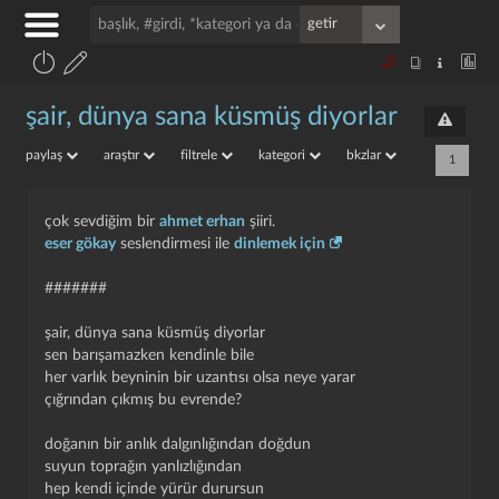
şair, dünya sana küsmüş diyorlar
paylaş
araştır
filtrele
kategori
bkzlar
1
çok sevdiğim bir
ahmet erhan
şiiri.
eser gökay
seslendirmesi ile
dinlemek için
#######
şair, dünya sana küsmüş diyorlar
sen barışamazken kendinle bile
her varlık beyninin bir uzantısı olsa neye yarar
çığrından çıkmış bu evrende?
doğanın bir anlık dalgınlığından doğdun
suyun toprağın yanlızlığından
hep kendi içinde yürür durursun