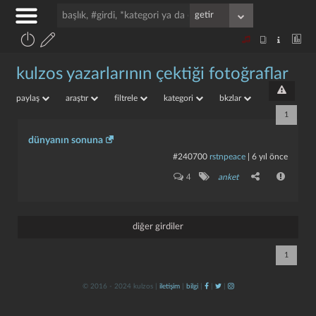
kulzos yazarlarının çektiği fotoğraflar
paylaş
araştır
filtrele
kategori
bkzlar
1
dünyanın sonuna
#240700
rstnpeace
|
6 yıl önce
4
anket
diğer girdiler
1
© 2016 - 2024 kulzos |
iletişim
|
bilgi
|
|
|