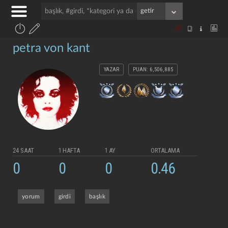
petra von kant
YAZAR
PUAN: 6,506,885
24 SAAT
1 HAFTA
1 AY
ORTALAMA
0
0
0
0.46
yorum
girdi
başlık