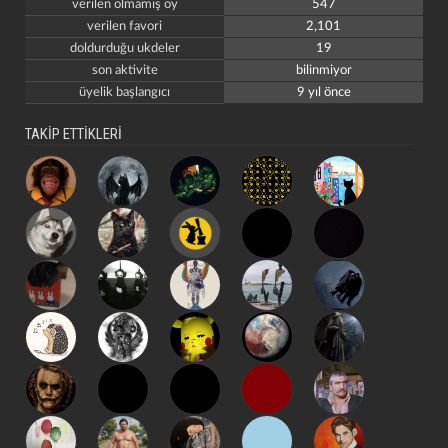
verilen olmamış oy
547
verilen favori
2,101
doldurduğu ukdeler
19
son aktivite
bilinmiyor
üyelik başlangıcı
9 yıl önce
TAKİP ETTİKLERİ