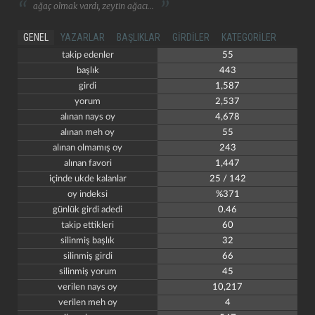
ağaç olmak vardı, zeytin ağacı...
GENEL
YAZARLAR
BAŞLIKLAR
GIRDILER
KATEGORILER
takip edenler
55
başlık
443
girdi
1,587
yorum
2,537
alınan nays oy
4,678
alınan meh oy
55
alınan olmamış oy
243
alınan favori
1,447
içinde ukde kalanlar
25 / 142
oy indeksi
%371
günlük girdi adedi
0.46
takip ettikleri
60
silinmiş başlık
32
silinmiş girdi
66
silinmiş yorum
45
verilen nays oy
10,217
verilen meh oy
4