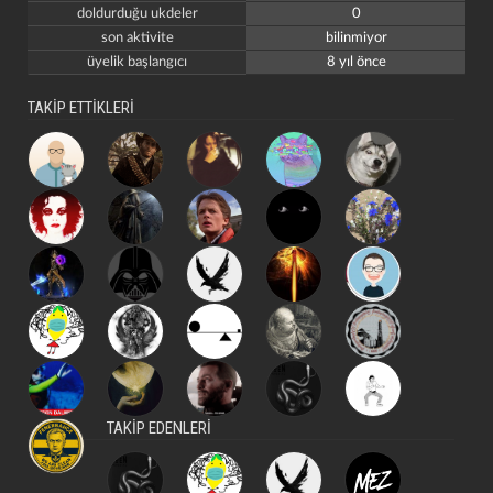
doldurduğu ukdeler
0
son aktivite
bilinmiyor
üyelik başlangıcı
8 yıl önce
TAKİP ETTİKLERİ
kapat
kaydet
TAKİP EDENLERİ