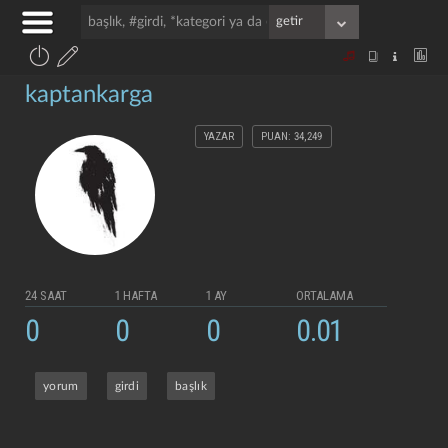
kaptankarga
YAZAR
PUAN: 34,249
24 SAAT
1 HAFTA
1 AY
ORTALAMA
0
0
0
0.01
yorum
girdi
başlık