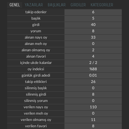
GENEL
YAZARLAR
BAŞLIKLAR
GIRDILER
KATEGORILER
takip edenler
6
başlık
5
girdi
40
yorum
8
alınan nays oy
33
alınan meh oy
0
alınan olmamış oy
2
alınan favori
4
içinde ukde kalanlar
2 / 2
oy indeksi
%88
günlük girdi adedi
0.01
takip ettikleri
26
silinmiş başlık
0
silinmiş girdi
8
silinmiş yorum
0
verilen nays oy
110
verilen meh oy
0
verilen olmamış oy
11
verilen favori
8