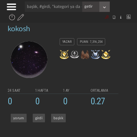
kokosh
YAZAR
PUAN: 7,316,254
24 SAAT
1 HAFTA
1 AY
ORTALAMA
0
0
0
0.27
yorum
girdi
başlık