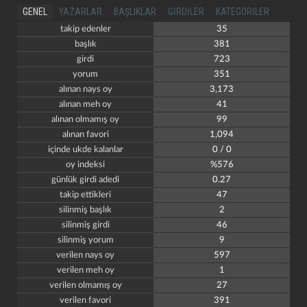
GENEL
YAZARLAR
BAŞLIKLAR
GIRDILER
KATEGORILER
takip edenler
35
başlık
381
girdi
723
yorum
351
alınan nays oy
3,173
alınan meh oy
41
alınan olmamış oy
99
alınan favori
1,094
içinde ukde kalanlar
0 / 0
oy indeksi
%576
günlük girdi adedi
0.27
takip ettikleri
47
silinmiş başlık
2
silinmiş girdi
46
silinmiş yorum
9
verilen nays oy
597
verilen meh oy
1
verilen olmamış oy
27
verilen favori
391