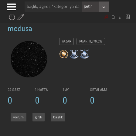
medusa
YAZAR
PUAN: 8,770,533
24 SAAT
1 HAFTA
1 AY
ORTALAMA
0
0
0
0
yorum
girdi
başlık