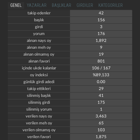
GENEL
YAZARLAR
BAŞLIKLAR
GIRDILER
KATEGORILER
takip edenler
42
başlık
156
girdi
3
yorum
176
alınan nays oy
1,892
alınan meh oy
9
alınan olmamış oy
19
alınan favori
801
içinde ukde kalanlar
106 / 167
oy indeksi
%89,133
günlük girdi adedi
0.00
takip ettikleri
29
silinmiş başlık
41
silinmiş girdi
175
silinmiş yorum
1
verilen nays oy
3,463
verilen meh oy
65
verilen olmamış oy
103
verilen favori
1,875