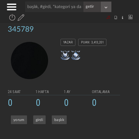
345789
YAZAR
PUAN: 3,413,201
24 SAAT
1 HAFTA
1 AY
ORTALAMA
0
0
0
0
yorum
girdi
başlık