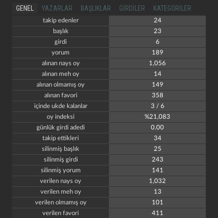
GENEL
YAZARLAR
BAŞLIKLAR
GIRDILER
KATEGORILER
takip edenler
24
başlık
23
girdi
6
yorum
189
alınan nays oy
1,056
alınan meh oy
14
alınan olmamış oy
149
alınan favori
358
içinde ukde kalanlar
3 / 6
oy indeksi
%21,083
günlük girdi adedi
0.00
takip ettikleri
34
silinmiş başlık
25
silinmiş girdi
243
silinmiş yorum
141
verilen nays oy
1,032
verilen meh oy
13
verilen olmamış oy
101
verilen favori
411