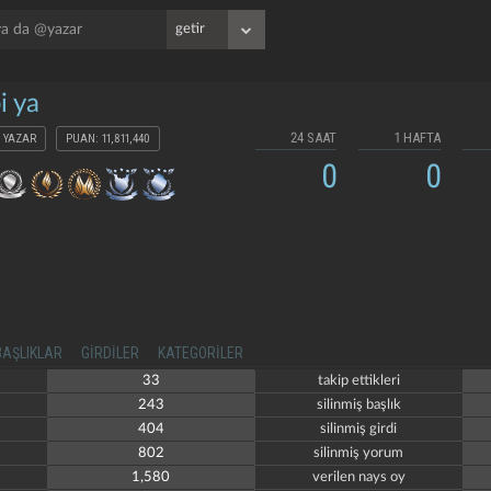
i ya
24 SAAT
1 HAFTA
YAZAR
PUAN: 11,811,440
0
0
BAŞLIKLAR
GIRDILER
KATEGORILER
33
takip ettikleri
243
silinmiş başlık
404
silinmiş girdi
802
silinmiş yorum
1,580
verilen nays oy