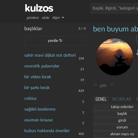
gündem
ukde
diğer
ben buyum ab
başlıklar
0
/
0
yenile ↻
sahir mavi dijital not defteri
104
nevrotik palavralar
21
bir video bırak
19
gitti.
bir şarkı bırak
829
celsius
GENEL
YAZARLAR
2
takip edenler
sağlıklı beslenme
3
başlık
asuman krause
girdi
2
yorum
kulzos hakkında öneriler
alınan nays oy
405