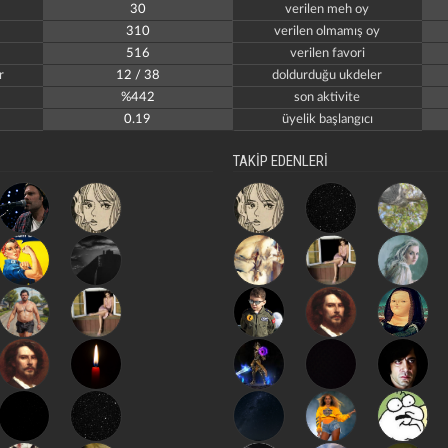
30
verilen meh oy
310
verilen olmamış oy
516
verilen favori
r
12 / 38
doldurduğu ukdeler
%442
son aktivite
0.19
üyelik başlangıcı
TAKİP EDENLERİ