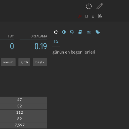
1 AY
ORTALAMA
0
0.19
günün en beğenilenleri
yorum
girdi
başlık
47
32
112
89
7,597