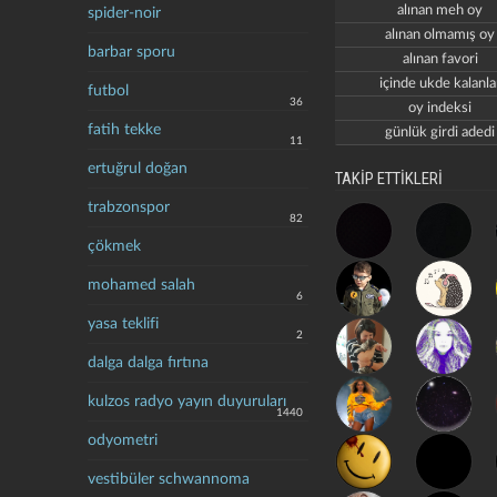
alınan meh oy
spider-noir
alınan olmamış oy
barbar sporu
alınan favori
içinde ukde kalanla
futbol
36
oy indeksi
fatih tekke
günlük girdi adedi
11
ertuğrul doğan
TAKİP ETTİKLERİ
trabzonspor
82
çökmek
mohamed salah
6
yasa teklifi
2
dalga dalga fırtına
kulzos radyo yayın duyuruları
1440
odyometri
vestibüler schwannoma