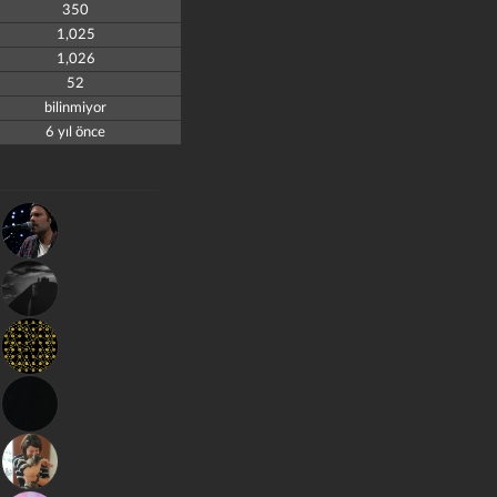
350
1,025
1,026
52
bilinmiyor
6 yıl önce