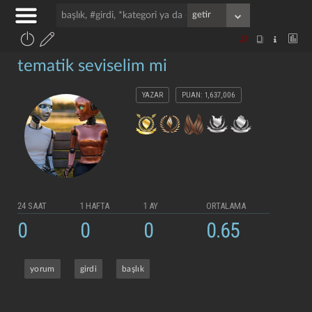
tematik seviselim mi
YAZAR
PUAN: 1,637,006
24 SAAT
1 HAFTA
1 AY
ORTALAMA
0
0
0
0.65
yorum
girdi
başlık