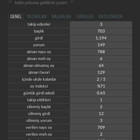
kalite yoksunu girdilerin yazarı
GENEL
YAZARLAR
BAŞLIKLAR
GIRDILER
KATEGORILER
takip edenler
3
başlık
703
girdi
1,194
yorum
149
alınan nays oy
788
alınan meh oy
6
alınan olmamış oy
64
alınan favori
129
içinde ukde kalanlar
2 / 5
oy indeksi
%71
günlük girdi adedi
0.65
takip ettikleri
1
silinmiş başlık
2
silinmiş girdi
12
silinmiş yorum
3
verilen nays oy
709
verilen meh oy
2
kapat
kaydet