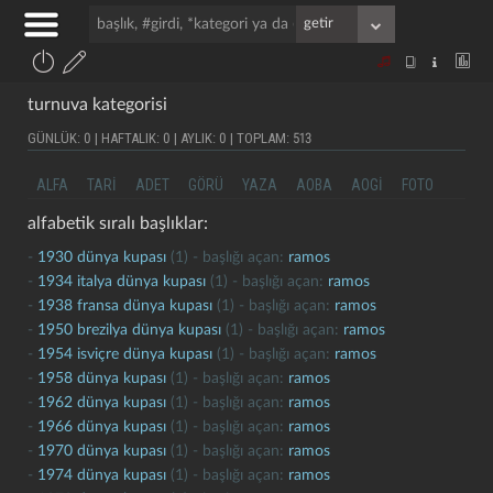
turnuva kategorisi
GÜNLÜK: 0 | HAFTALIK: 0 | AYLIK: 0 | TOPLAM: 513
ALFA
TARI
ADET
GÖRÜ
YAZA
AOBA
AOGI
FOTO
alfabetik sıralı başlıklar:
-
1930 dünya kupası
(1) - başlığı açan:
ramos
-
1934 italya dünya kupası
(1) - başlığı açan:
ramos
-
1938 fransa dünya kupası
(1) - başlığı açan:
ramos
-
1950 brezilya dünya kupası
(1) - başlığı açan:
ramos
-
1954 isviçre dünya kupası
(1) - başlığı açan:
ramos
-
1958 dünya kupası
(1) - başlığı açan:
ramos
-
1962 dünya kupası
(1) - başlığı açan:
ramos
-
1966 dünya kupası
(1) - başlığı açan:
ramos
-
1970 dünya kupası
(1) - başlığı açan:
ramos
-
1974 dünya kupası
(1) - başlığı açan:
ramos