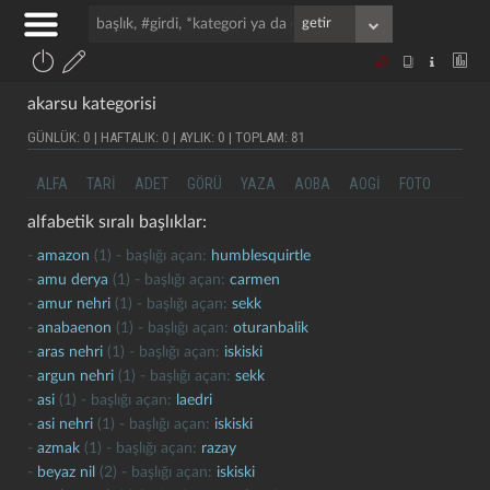
akarsu kategorisi
GÜNLÜK: 0 | HAFTALIK: 0 | AYLIK: 0 | TOPLAM: 81
ALFA
TARI
ADET
GÖRÜ
YAZA
AOBA
AOGI
FOTO
alfabetik sıralı başlıklar:
-
amazon
(1) - başlığı açan:
humblesquirtle
-
amu derya
(1) - başlığı açan:
carmen
-
amur nehri
(1) - başlığı açan:
sekk
-
anabaenon
(1) - başlığı açan:
oturanbalik
-
aras nehri
(1) - başlığı açan:
iskiski
-
argun nehri
(1) - başlığı açan:
sekk
-
asi
(1) - başlığı açan:
laedri
-
asi nehri
(1) - başlığı açan:
iskiski
-
azmak
(1) - başlığı açan:
razay
-
beyaz nil
(2) - başlığı açan:
iskiski