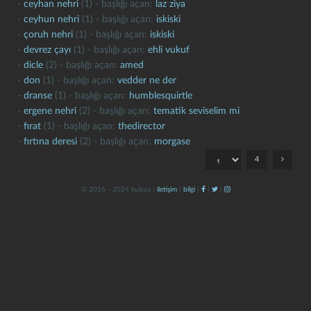
-
ceyhan nehri
(1) - başlığı açan:
laz ziya
-
ceyhun nehri
(1) - başlığı açan:
iskiski
-
çoruh nehri
(1) - başlığı açan:
iskiski
-
devrez çayı
(1) - başlığı açan:
ehli vukuf
-
dicle
(2) - başlığı açan:
amed
-
don
(1) - başlığı açan:
vedder ne der
-
dranse
(1) - başlığı açan:
humblesquirtle
-
ergene nehri
(2) - başlığı açan:
tematik seviselim mi
kapat
kaydet
-
fırat
(1) - başlığı açan:
thedirector
-
fırtına deresi
(2) - başlığı açan:
morgase
4
© 2016 - 2024 kulzos |
iletişim
|
bilgi
|
|
|