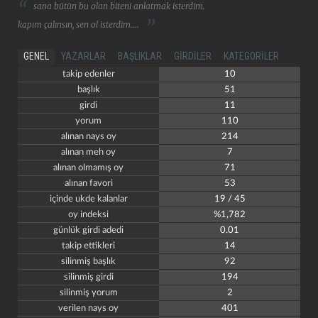
sana bütün bu olan biteni anlatmak isterdim.
kapım çalınsın, sen ol isterdim....
GENEL
YAZARLAR
BAŞLIKLAR
GIRDILER
KATEGORILER
takip edenler
10
başlık
51
girdi
11
yorum
110
alınan nays oy
214
alınan meh oy
7
alınan olmamış oy
71
alınan favori
53
içinde ukde kalanlar
19 / 45
oy indeksi
%1,782
günlük girdi adedi
0.01
takip ettikleri
14
silinmiş başlık
92
silinmiş girdi
194
silinmiş yorum
2
verilen nays oy
401