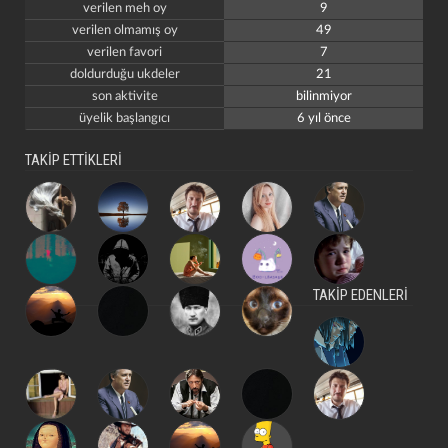
verilen meh oy
9
verilen olmamış oy
49
verilen favori
7
doldurduğu ukdeler
21
son aktivite
bilinmiyor
üyelik başlangıcı
6 yıl önce
TAKİP ETTİKLERİ
kapat
kaydet
TAKİP EDENLERİ