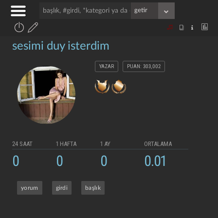
sesimi duy isterdim
YAZAR
PUAN: 303,002
24 SAAT
1 HAFTA
1 AY
ORTALAMA
0
0
0
0.01
yorum
girdi
başlık