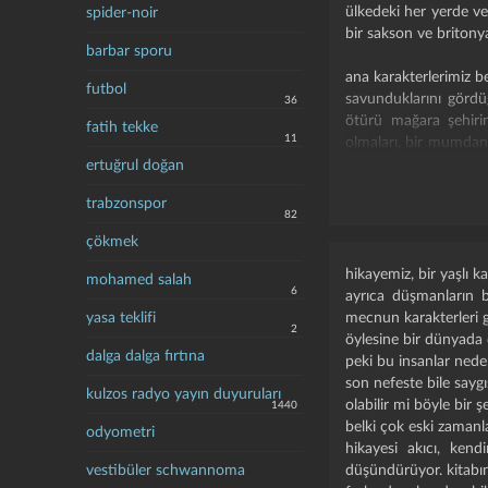
ülkedeki her yerde ve
spider-noir
bir sakson ve britony
barbar sporu
ana karakterlerimiz beat
futbol
savunduklarını görd
36
ötürü mağara şehirin
fatih tekke
11
olmaları, bir mumdan 
kovanın bütünlük ilke
ertuğrul doğan
çocuğun çok acıyıp 
trabzonspor
çevreleyip birbirleri
82
müthiş bir hüzün.
çökmek
ikisini de sarıp sarm
hikayemiz, bir yaşlı k
mohamed salah
6
hikayede bir sis hava
ayrıca düşmanların b
tartışırken, neden tar
yasa teklifi
mecnun karakterleri g
2
bu ikisi de unutkanlı
öylesine bir dünyada 
dalga dalga fırtına
rağmen biliyor, üzülü
peki bu insanlar ne
son nefeste bile sayg
kulzos radyo yayın duyuruları
sonunda sisin laneti
olabilir mi böyle bir ş
1440
oğullarının peşine düş
belki çok eski zamanla
odyometri
şimdi, hava öyle ki h
hikayesi akıcı, ken
kaybolmalar neler nel
vestibüler schwannoma
düşündürüyor. kitabın