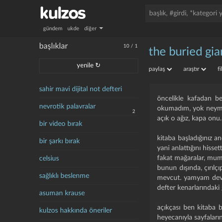
gündem
ukde
diğer
başlıklar
10
/
1
the buried gia
yenile ↻
paylaş
araştır
f
sahir mavi dijital not defteri
öncelikle kafadan b
nevrotik palavralar
okumadım, yok neymiş
2
açık o ağız, kapa onu.
bir video bırak
kitaba başladığınız and
bir şarkı bırak
yani anlattığını hissett
fakat mağaralar, mumla
celsius
bunun dışında, çırılç
sağlıklı beslenme
mevcut. yamyam devler
defter kenarlarındaki
asuman krause
açıkçası ben kitaba 
kulzos hakkında öneriler
heyecanıyla sayfalar