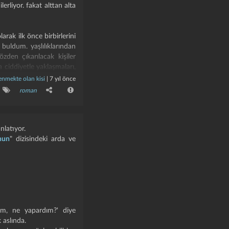
rliyor. fakat alttan alta
olarak ilk önce birbirlerini
uldum. yaşlılıklarından
den çıkarılacak kişiler
 ciddiyetle yaklaşmaları,
pkisi inanılmaz. hele bir
enmekte olan kisi
|
7 yıl önce
beatrisi ayrı axli ayrı
roman
em kurtarmaya çalışmaları
nlatıyor.
ayı bile canhıraç biçimde
nun
" dizisindeki arda ve
rkına varan iki ihtiyar ki
olduğunu unutkanlıklarına
ri yetmiyor.
için yola koyuluyorlar.
rmanlar, tekinsiz yollar,
im, ne yapardım?' diye
de unutkanlıklardan ötürü
 aslında.