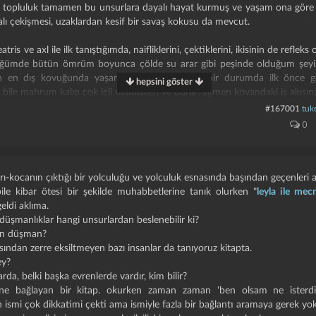
 topluluk tamamen bu unsurlara dayalı hayat kurmuş ve yaşam ona göre ile
alı çekişmesi, uzaklardan kesif bir savaş kokusu da mevcut.
ris ve axl ile ilk tanıştığımda, naifliklerini, çektiklerini, ikisinin de refleks 
üğümde bütün ömrüm boyunca çölde su arar gibi peşinde olduğum şeyi b
 en dış kovuğunda yaşamaları, yani tehlikeli bir durumda ilk önce göz
hepsini göster
bile mahrum kalıp çok içli üzüntüleri ve buna rağmen kovandaki iş akışına
si olmasına rağmen dışlanmışlıklarına gösterdikleri iki kişilik kovan te
#167001
tuk
beatrise mum yapıp vermesi ve vicdandan yoksun insanların bir anda 
0
ne ulaşmalarını engellemesi, birbirini bu kötü durumda hem teskin edip h
alayıp bütün kötülüklerden koruma hissi ibrahimin ateşi gibi yandı içimde.
arı-kocanın çıktığı bir yolculuğu ve yolculuk esnasında başından geçenleri a
sı var. bu sis, insanlara her şeyi unutturuyor. on dakika önce olan bir ol
ile kibar ötesi bir şekilde muhabbetlerine tanık olurken "
leyla ile mec
tıştıklarını unutup bambaşka bir hal alıyor insanlar. üstelik bu durumun fa
eldi aklıma.
ktan muzdaripler. fakat garip bir biçimde ikisi de böyle bir hastalığın var
düşmanlıklar hangi unsurlardan beslenebilir ki?
yor, toplumun bu içleracısı halini farkediyorlar. ama ne mümkün ki kudretle
den düşman?
ısından zerre eksiltmeyen bazı insanlar da tanıyoruz kitapta.
ne lanet edip, belki de hayatlarındaki son ve en önemli savaşı vermek 
ey?
üyorlar.
rda, belki başka evrenlerde vardır, kim bilir?
er an ölebilirsiniz. cinler, periler, yamyam devler, tuzaklar, haydutlar, o
dine bağlayan bir kitap. okurken zaman zaman 'ben olsam ne isterd
er... üstelik yaşlılar. üstelik yemekleri yok. üstelik nereye gideceklerini 
 ismi çok dikkatimi çekti ama ismiyle fazla bir bağlantı aramaya gerek yok