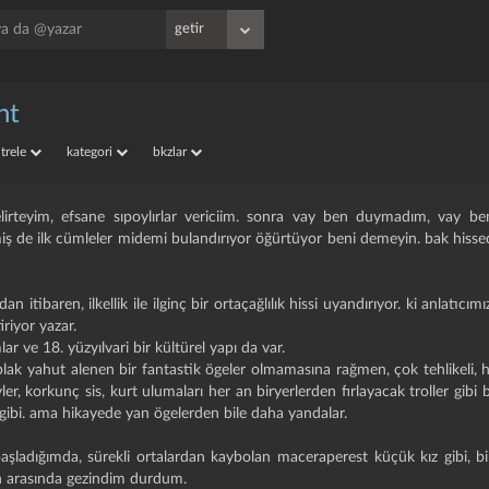
nt
iltrele
kategori
bkzlar
elirteyim, efsane sıpoylırlar vericiim. sonra vay ben duymadım, vay b
 de ilk cümleler midemi bulandırıyor öğürtüyor beni demeyin. bak hisse
an itibaren, ilkellik ile ilginç bir ortaçağlılık hissi uyandırıyor. ki anlatı
iriyor yazar.
r ve 18. yüzyılvari bir kültürel yapı da var.
ıplak yahut alenen bir fantastik ögeler olmamasına rağmen, çok tehlikeli, h
, korkunç sis, kurt ulumaları her an biryerlerden fırlayacak troller gibi b
 gibi. ama hikayede yan ögelerden bile daha yandalar.
başladığımda, sürekli ortalardan kaybolan maceraperest küçük kız gibi,
ın arasında gezindim durdum.