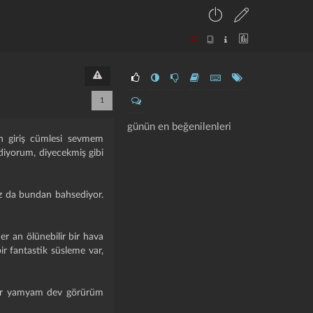
1
günün en beğenilenleri
en giriş cümlesi sevmem
diyorum, diyecekmiş gibi
cımız da bundan bahsediyor.
er an ölünebilir bir hava
ir fantastik süsleme var,
 bir yamyam dev görürüm