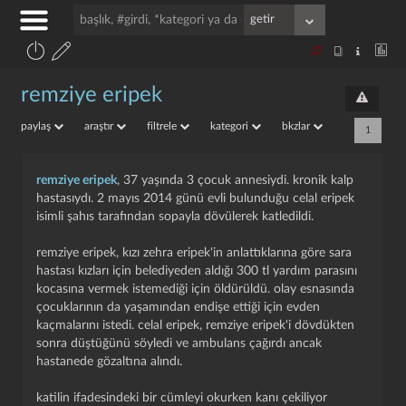
remziye eripek
paylaş
araştır
filtrele
kategori
bkzlar
1
remziye eripek
, 37 yaşında 3 çocuk annesiydi. kronik kalp
hastasıydı. 2 mayıs 2014 günü evli bulunduğu celal eripek
isimli şahıs tarafından sopayla dövülerek katledildi.
remziye eripek, kızı zehra eripek'in anlattıklarına göre sara
hastası kızları için belediyeden aldığı 300 tl yardım parasını
kocasına vermek istemediği için öldürüldü. olay esnasında
çocuklarının da yaşamından endişe ettiği için evden
kaçmalarını istedi. celal eripek, remziye eripek'i dövdükten
sonra düştüğünü söyledi ve ambulans çağırdı ancak
hastanede gözaltına alındı.
katilin ifadesindeki bir cümleyi okurken kanı çekiliyor