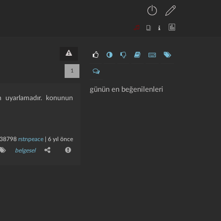
1
günün en beğenilenleri
an uyarlamadır. konunun
38798
rstnpeace
|
6 yıl önce
belgesel