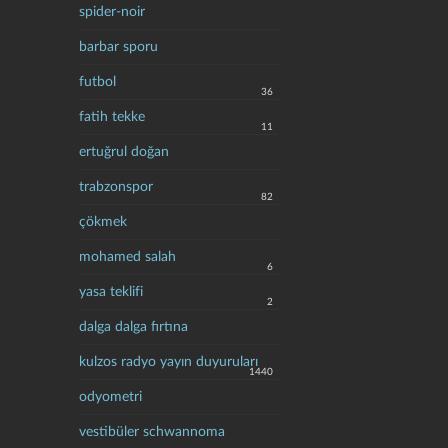
spider-noir
barbar sporu
futbol
36
fatih tekke
11
ertuğrul doğan
trabzonspor
82
çökmek
mohamed salah
6
yasa teklifi
2
dalga dalga fırtına
kulzos radyo yayın duyuruları
1440
odyometri
vestibüler schwannoma