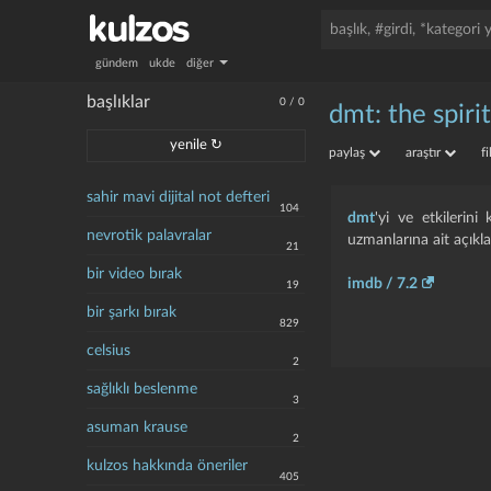
gündem
ukde
diğer
başlıklar
0
/
0
dmt: the spiri
yenile ↻
paylaş
araştır
f
sahir mavi dijital not defteri
104
dmt
'yi ve etkilerin
nevrotik palavralar
uzmanlarına ait açıkla
21
bir video bırak
imdb / 7.2
19
bir şarkı bırak
829
celsius
2
sağlıklı beslenme
3
asuman krause
2
kulzos hakkında öneriler
405