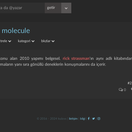
t molecule
iltrele
kategori
bkzlar
i konu alan 2010 yapımı belgesel.
rick strassman
'ın aynı adlı kitabınd
maların yanı sıra gönüllü deneklerin konuşmalarını da içerir.
#2
0
© 2016 - 2024 kulzos |
iletişim
|
bilgi
|
|
|