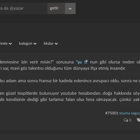
iltrele
kategori
bkzlar
vlenmesine izin verir misin?" sorusuna "
şu
nun gibi olursa neden ol
ı saç mavi göz takıntısı olduğunu tüm dünyaya ifşa etmiş insandır.
 bu adam ama sonra fransız bir kadınla evlenince avrupacı oldu. sonra ne 
den güzel tespitlerde bulunuyor youtube hesabından. doğa hakkında söyl
 de kendisinin dediği gibi tarlamız falan olsa fena olmayacak. çünkü ya
#75001
touma seguc
0