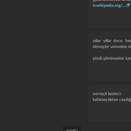
tr.wikipedia.org/...
yıllar yıllar önce, 
demeçler vermekte o
şimdi şöminesinin ka
norveçli besteci.
kafatasçılıktan caydığ
sonraki