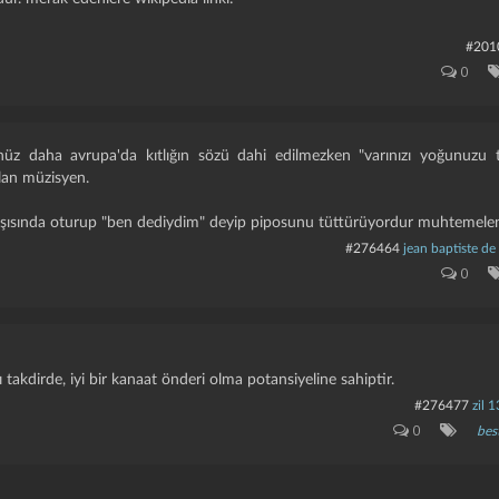
#201
0
henüz daha avrupa'da kıtlığın sözü dahi edilmezken "varınızı yoğunuzu
lan müzisyen.
rşısında oturup "ben dediydim" deyip piposunu tüttürüyordur muhtemele
#276464
jean baptiste de 
0
ı takdirde, iyi bir kanaat önderi olma potansiyeline sahiptir.
#276477
zil 
0
bes