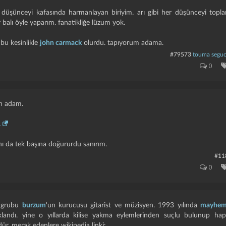
 düşünceyi kafasında harmanlayan biriyim. arı gibi her düşünceyi top
 balı öyle yaparım. fanatikliğe lüzum yok.
 bu kesinlikle
john carmack
olurdu. tapıyorum adama.
#79573
touma seguc
0
en adam.
.
nı da tek başına doğururdu sanırım.
#11
0
grubu
burzum
'un kurucusu gitarist ve müzisyen. 1993 yılında
mayhe
klandı. yine o yıllarda kilise yakma eylemlerinden suçlu bulunup ha
r. merak edenlere wikipedia linki: