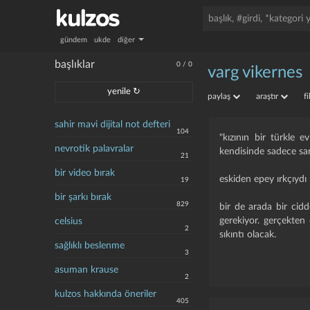
gündem
ukde
diğer
başlıklar
0
/
0
varg vikernes
yenile ↻
paylaş
araştır
f
sahir mavi dijital not defteri
104
"kızının bir türkle e
nevrotik palavralar
kendisinde sadece sar
21
bir video bırak
eskiden epey ırkçıydı
19
bir şarkı bırak
829
bir de arada bir cid
gerekiyor. gerçekten
celsius
2
sıkıntı olacak.
sağlıklı beslenme
3
asuman krause
2
kulzos hakkında öneriler
405