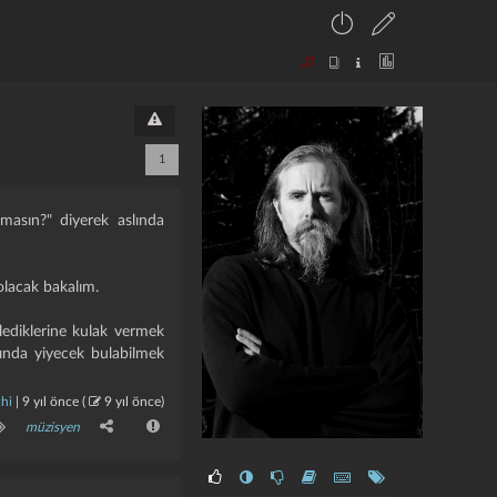
1
masın?" diyerek aslında
olacak bakalım.
ediklerine kulak vermek
kında yiyecek bulabilmek
hi
|
9 yıl önce
(
9 yıl önce
)
müzisyen