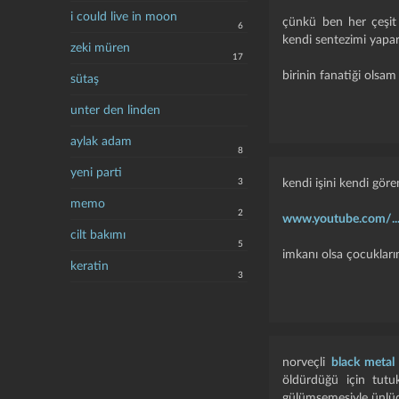
i could live in moon
çünkü ben her çeşit
6
kendi sentezimi yapar
zeki müren
17
birinin fanatiği olsam
sütaş
unter den linden
aylak adam
8
yeni parti
3
kendi işini kendi gör
memo
2
www.youtube.com/..
cilt bakımı
5
imkanı olsa çocukları
keratin
3
norveçli
black metal
öldürdüğü için tutu
gülümsemesiyle ünlüdü