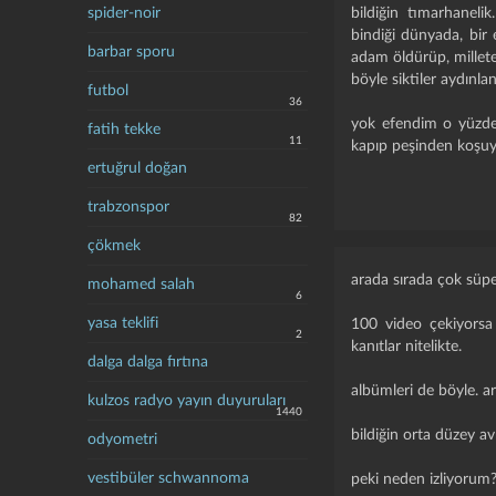
spider-noir
bildiğin tımarhaneli
bindiği dünyada, bir 
barbar sporu
adam öldürüp, millete 
böyle siktiler aydınl
futbol
36
yok efendim o yüzden
fatih tekke
11
kapıp peşinden koşuy
ertuğrul doğan
trabzonspor
82
çökmek
arada sırada çok süper
mohamed salah
6
yasa teklifi
100 video çekiyorsa 
2
kanıtlar nitelikte.
dalga dalga fırtına
albümleri de böyle. ar
kulzos radyo yayın duyuruları
1440
bildiğin orta düzey a
odyometri
vestibüler schwannoma
peki neden izliyorum