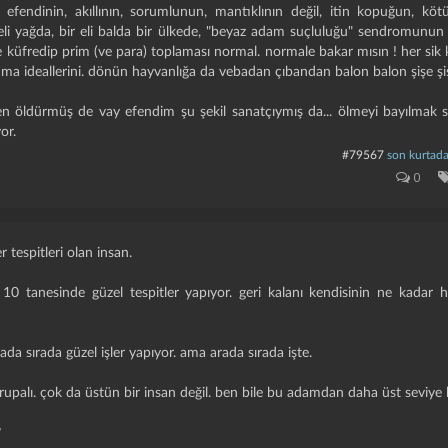
k. efendinin, akıllının, sorumlunun, mantıklının değil, itin kopuğun, k
eli yağda, bir eli balda bir ülkede, "beyaz adam suçluluğu" sendromunun 
küfredip prim (ve para) toplaması normal. normale bakar mısın ! her sik kaf
anma ideallerini. dönün hayvanlığa da vebadan çıbandan balon balon şişe şiş
 öldürmüş de vay efendim şu şekil sanatçıymış da... ölmeyi bayılmak s
or.
#79567
son kurtad
0
 tespitleri olan insan.
10 tanesinde güzel tespitler yapıyor. geri kalanı kendisinin ne kadar 
ada sırada güzel işler yapıyor. ama arada sırada işte.
vrupalı. çok da üstün bir insan değil. ben bile bu adamdan daha üst seviye 
?