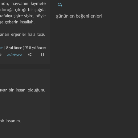
ötünün, hayvanın kıymete
doruğa çıktığı bir çağda
alıyı şişire şişire, böyle
günün en beğenilenleri
e geberin inşallah.
anan ergenler hala tuzu
am
|
8 yıl önce
(
8 yıl önce
)
müzisyen
hıyar bir insan olduğunu
bir insanım.