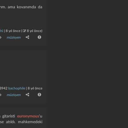
larım. ama kovanımda da
hi
|
8 yıl önce
(
8 yıl önce
)
müzisyen
8942
bachophile
|
8 yıl önce
müzisyen
m
gitaristi
euronymous
'u
pse atıldı. mahkemedeki