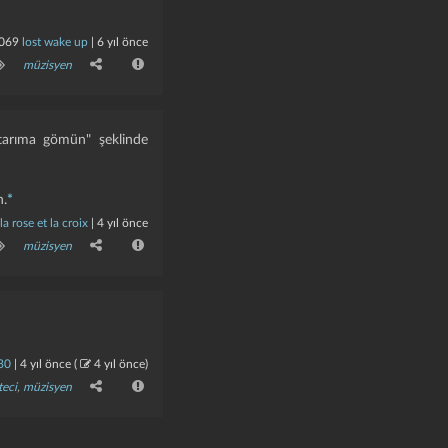
069
lost wake up
|
6 yıl önce
müzisyen
 tarıma gömün" şeklinde
n.
*
la rose et la croix
|
4 yıl önce
müzisyen
130
|
4 yıl önce
(
4 yıl önce
)
teci
,
müzisyen