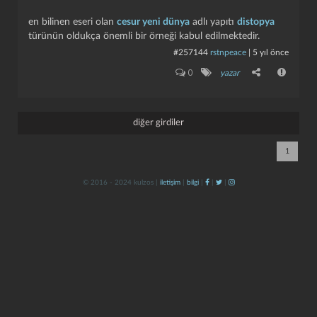
en bilinen eseri olan
cesur yeni dünya
adlı yapıtı
distopya
türünün oldukça önemli bir örneği kabul edilmektedir.
#257144
rstnpeace
|
5 yıl önce
0
yazar
diğer girdiler
kapat
kaydet
1
© 2016 - 2024 kulzos |
iletişim
|
bilgi
|
|
|