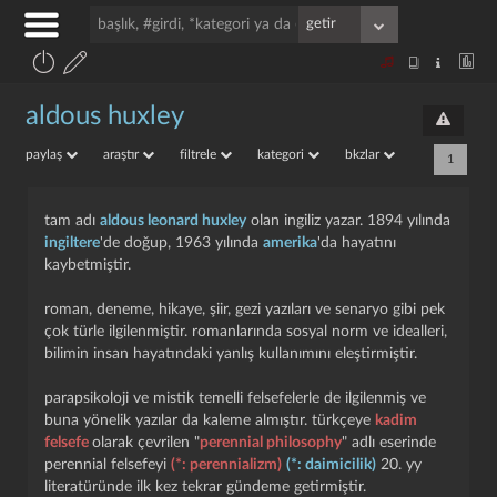
aldous huxley
paylaş
araştır
filtrele
kategori
bkzlar
1
tam adı
aldous leonard huxley
olan ingiliz yazar. 1894 yılında
ingiltere
'de doğup, 1963 yılında
amerika
'da hayatını
kaybetmiştir.
roman, deneme, hikaye, şiir, gezi yazıları ve senaryo gibi pek
çok türle ilgilenmiştir. romanlarında sosyal norm ve idealleri,
bilimin insan hayatındaki yanlış kullanımını eleştirmiştir.
parapsikoloji ve mistik temelli felsefelerle de ilgilenmiş ve
buna yönelik yazılar da kaleme almıştır. türkçeye
kadim
felsefe
olarak çevrilen "
perennial philosophy
" adlı eserinde
perennial felsefeyi
(*: perennializm)
(*: daimicilik)
20. yy
literatüründe ilk kez tekrar gündeme getirmiştir.