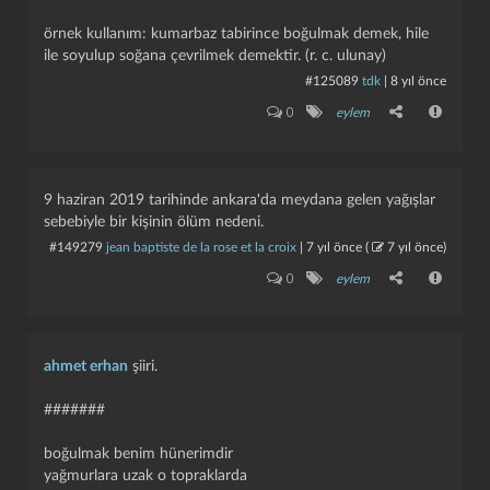
örnek kullanım: kumarbaz tabirince boğulmak demek, hile
ile soyulup soğana çevrilmek demektir. (r. c. ulunay)
#125089
tdk
|
8 yıl önce
0
eylem
9 haziran 2019 tarihinde ankara'da meydana gelen yağışlar
sebebiyle bir kişinin ölüm nedeni.
#149279
jean baptiste de la rose et la croix
|
7 yıl önce
(
7 yıl önce
)
0
eylem
ahmet erhan
şiiri.
#######
boğulmak benim hünerimdir
yağmurlara uzak o topraklarda