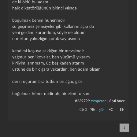
de ki öldü bu adam
halk diktatörlüğünün birinci yılında
kapat
kaydet
boğulmak benim hünerimdir
su geçirmez şemsiyeler gibi kollarımı açıp da
yeni geldim, kurundum, söyle ne oldum
o mel'un yalnızlığın çorak sayfasında
kendimi koşuya saldığım bir mevsimdir
yağmur beni kovalar, ben yüzümü yıkarım
kirliyim, arınmam, üç beş kadeh atarım
üstüne de bir cigara yakardım, ben adam olsam
derin uçurumlara tutkun bir ağaç gibi
boğulmak hüner midir ah, bir elimi tutsan.
#239799
rstnpeace
|
6 yıl önce
0
şiir
1