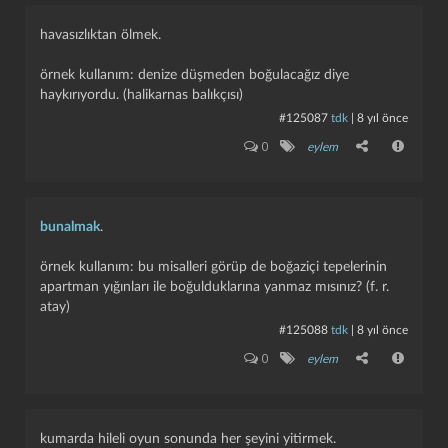
havasızlıktan ölmek.
örnek kullanım: denize düşmeden boğulacağız diye
haykırıyordu. (halikarnas balıkçısı)
#125087
tdk
|
8 yıl önce
0
eylem
bunalmak
.
örnek kullanım: bu misalleri görüp de boğaziçi tepelerinin
apartman yığınları ile boğulduklarına yanmaz mısınız? (f. r.
atay)
#125088
tdk
|
8 yıl önce
0
eylem
kumarda hileli oyun sonunda her şeyini yitirmek.