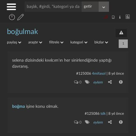
boğulmak
paylaş
araştır
filtrele
kategori
bkzlar
1
selena dizisindeki kıvılcım'ın her sinirlendiğinde yaptığı
davranış.
#125006
4mifasol
|
8 yıl önce
0
eylem
boğma
işine konu olmak.
#125086
tdk
|
8 yıl önce
0
eylem