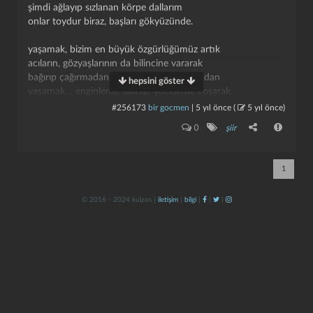
şimdi ağlayıp sızlanan körpe dallarım
onlar toydur biraz, başları gökyüzünde.
yaşamak, bizim en büyük özgürlüğümüz artık
acıların, gözyaşlarının da bilincine vararak
bağırıp çağırmadan, boyun büküp ağlamadan
hepsini göster
yaşamak… enginlerde salınıp, yücelerde coşarak.
#256173
bir gocmen
|
5 yıl önce
(
5 yıl önce
)
bağırıyor içimde bir kuş, durmadan bağırıyor:
kapat
kaydet
0
şiir
şair, bir taşı oyup da içine girmenin zamanı geçti!
bir kez daha gülümseyerek yanıtlıyorum onu:
ağladım. biraz rahatladım. iyiyim şimdi.
1
© 2016 - 2024 kulzos |
iletişim
|
bilgi
|
|
|