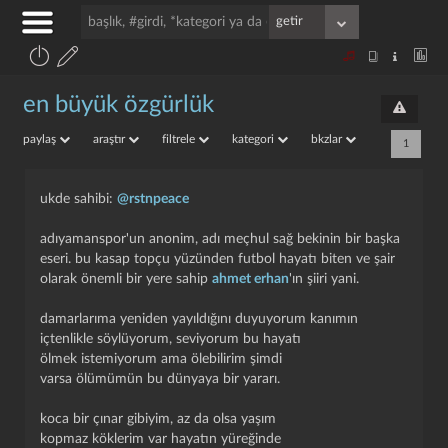
en büyük özgürlük
paylaş
araştır
filtrele
kategori
bkzlar
1
ukde sahibi:
@rstnpeace
adıyamanspor'un anonim, adı meçhul sağ bekinin bir başka
eseri. bu kasap topçu yüzünden futbol hayatı biten ve şair
olarak önemli bir yere sahip
ahmet erhan
'ın şiiri yani.
damarlarıma yeniden yayıldığını duyuyorum kanımın
içtenlikle söylüyorum, seviyorum bu hayatı
ölmek istemiyorum ama ölebilirim şimdi
varsa ölümümün bu dünyaya bir yararı.
koca bir çınar gibiyim, az da olsa yaşım
kopmaz köklerim var hayatın yüreğinde