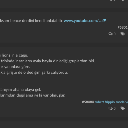
aksam bence derdini kendi anlatabilir
www.youtube.com/...
#5801
0
ı lions in a cage.
tribinde insanların ayıla bayıla dinlediği gruplardan biri.
or ya onlara göre.
'a girişte de o dediğim şarkı çalıyordu.
anıyım ahaha olaya gel.
larımdan değil ama iyi ki var olmuşlar.
#58080
robert frippin sandaly
0