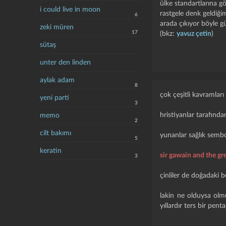
ülke standartlarına g
i could live in moon
rastgele denk geldiğim
6
arada çıkıyor böyle gü
zeki müren
17
(bkz:
yavuz çetin
)
sütaş
unter den linden
aylak adam
8
çok çeşitli kavramlar
yeni parti
3
hristiyanlar tarafında
memo
2
cilt bakımı
yunanlar sağlık sembo
5
keratin
sir gawain and the gr
3
çinliler de doğadaki b
lakin ne olduysa olm
yıllardır ters bir pen