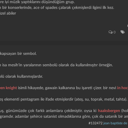
öre iyi müzik yaptıklarını düşündüğüm grup.
 bir konserlerinde, ace of spades çalarak çekmişlerdi ilgimi ilk kez.
zel abiler
0
ı kapsayan bir sembol.
n isa mesih'in yaralarının sembolü olarak da kullanılmıştır örneğin.
lü olarak kullanmışlardır.
een knight
isimli hikayede, gawain kalkanına bu işareti çizer. bir nevi
in hoc
eş elementi pentagram ile ifade etmişlerdir (ateş, su, toprak, metal, tahta).
uş, günümüzde çok farklı anlamlara çekilmiştir. oysa ki
haaksbergen
(hol
tagramdır. adamlar şehirce satanist olmadıklarına göre, çok da satanik bir 
#132472
jean baptiste de 