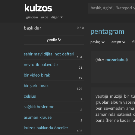
gündem
ukde
diğer
başlıklar
0
/
0
pentagram
yenile ↻
paylaş
araştır
f
sahir mavi dijital not defteri
104
(bkz:
mezarkabul
)
nevrotik palavralar
21
bir video bırak
19
bir şarkı bırak
829
celsius
yaptığı müziği bir t
2
grupları albüm yapsın d
sağlıklı beslenme
ben sevemedim ama b
3
zamanında satanist d
asuman krause
bana (her ne kadar far
2
kulzos hakkında öneriler
405