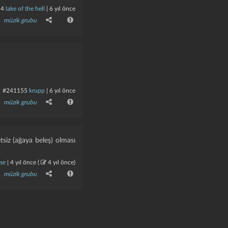
14
lake of the hell
|
6 yıl önce
müzik grubu
#241155
krupp
|
6 yıl önce
müzik grubu
siz (ağaya beleş) olması
ose
|
4 yıl önce
(
4 yıl önce
)
müzik grubu