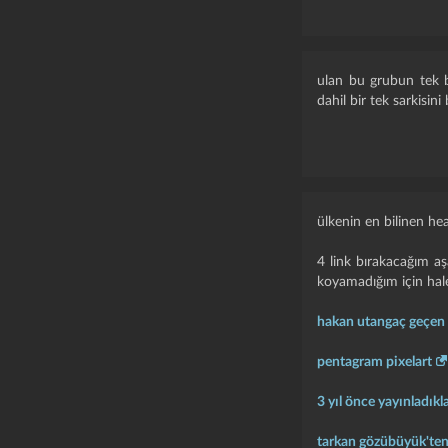
ulan bu grubun tek b
dahil bir tek sarkisin
ülkenin en bilinen he
4 link bırakacağım aş
koyamadığım için hal
hakan utangaç geçen y
pentagram pixelart
3 yıl önce yayınladıkl
tarkan gözübüyük'te