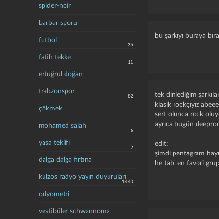
spider-noir
barbar sporu
bu şarkıyı buraya bır
futbol
36
fatih tekke
11
ertuğrul doğan
trabzonspor
tek dinlediğim şarkılar
82
klasik rockçıyız abeee 
çökmek
sert olunca rock oluy
ayrıca bugün deeprock
mohamed salah
6
yasa teklifi
edit:
2
şimdi pentagram hayr
dalga dalga fırtına
he tabi en favori grup
kulzos radyo yayın duyuruları
1440
odyometri
vestibüler schwannoma