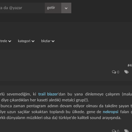
iltrele
kategori
bkzlar
#4
0
ürlü sevemediğim, ki
trail blazer
'dan bu yana dinlemeye çalışırım (mal
iye çıkardıkları her kaseti alırdık) metalci grup(!).
unca zaman pentagram adının devam ediyor olması da takdire şayan tür
iye uzun saçlılar sokaktan toplandı bu ülkede. gene de
nekropsi
falan ç
klı dünyaların müzikleri olsa da) türkiye'de kaliteli sound arayışında.
0