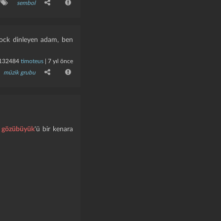
sembol
 rock dinleyen adam, ben
132484
timoteus
|
7 yıl önce
müzik grubu
n gözübüyük
'ü bir kenara