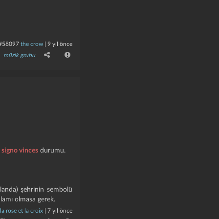
#58097
the crow
|
9 yıl önce
müzik grubu
 signo vinces
durumu.
landa) şehrinin sembolü
anlamı olmasa gerek.
la rose et la croix
|
7 yıl önce