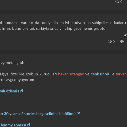
0
i numarasi vardi o da turkiyenin en iyi studyosuna sahiptiler. o kadar
i bilmez. bunu bile tek sarkiyla onca yil yikip gecememis gruptur.
#
0
avy metal grubu.
ağıya. özellikle grubun kurucuları
hakan utangaç
ve
cenk ünnü
ile
tarka
en saygı duyuyorum.
ılı özlemiş
arı 30 years of stories belgeselinin ilk bölümü
n lemmy anması