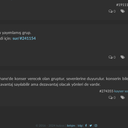
#1911
0
'u yayımlamış grup.
di için:
sur/#241154
0
ne'de konser verecek olan gruptur, sevenlerine duyurulur. konserin bilet
r avantaj sayılabilir ama dezavantaj olacak yönleri de vardır.
#274355
kayser s
0
© 2016 - 2024 kulzos |
iletişim
|
bilgi
|
|
|