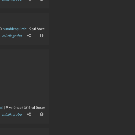
0
humblesquirtle
|
9 yıl önce
müzik grubu
esi
|
9 yıl önce
(
6 yıl önce
)
müzik grubu