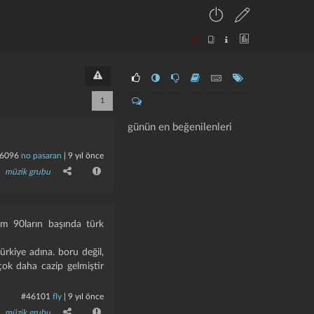
1
günün en beğenilenleri
6096
no pasaran
|
9 yıl önce
müzik grubu
um 90ların başında türk
kiye adına. boru değil,
ok daha cazip gelmiştir
#46101
fly
|
9 yıl önce
müzik grubu