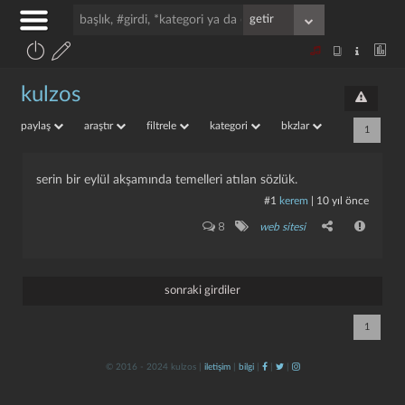
kulzos
paylaş
araştır
filtrele
kategori
bkzlar
1
serin bir eylül akşamında temelleri atılan sözlük.
#1
kerem
|
10 yıl önce
8
web sitesi
sonraki girdiler
1
© 2016 - 2024 kulzos |
iletişim
|
bilgi
|
|
|