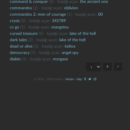
-
command & conquer
(2) - başlığı açan:
the ancient one
-
commandos
(2) - başlığı açan:
oblivion
-
commandos 2: men of courage
(1) - başlığı açan:
00
-
crysis
(3) - başlığı açan:
345789
-
cs go
(1) - başlığı açan:
mangetsu
-
cursed treasure
(1) - başlığı açan:
lake of the hell
-
dark tales
(2) - başlığı açan:
lake of the hell
-
dead or alive
(1) - başlığı açan:
keltox
kapat
kaydet
-
democracy
(1) - başlığı açan:
angel spy
-
diablo
(1) - başlığı açan:
morgase
4
© 2016 - 2024 kulzos |
iletişim
|
bilgi
|
|
|