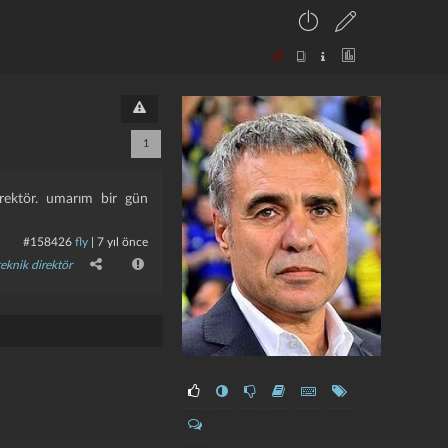
1
irektör. umarım bir gün
#158426
fly
|
7 yıl önce
teknik direktör