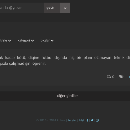
iltrele
kategori
bkzlar
ak kadar kötü, diqine futbol dışında hiç bir planı olamayan teknik d
azla çalışmadığını öğrenir.
0
diğer girdiler
© 2016 - 2024 kulzos |
iletişim
|
bilgi
|
|
|