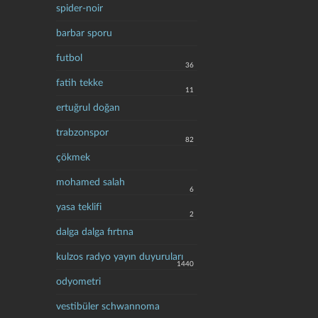
spider-noir
barbar sporu
futbol
36
fatih tekke
11
ertuğrul doğan
trabzonspor
82
çökmek
mohamed salah
6
yasa teklifi
2
dalga dalga fırtına
kulzos radyo yayın duyuruları
1440
odyometri
vestibüler schwannoma