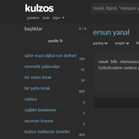
gündem
ukde
diğer
başlıklar
0
/
0
ersun yanal
yenile ↻
paylaş
araştır
f
sahir mavi dijital not defteri
104
vasat bile olamayac
nevrotik palavralar
futbolcuların sadece g
21
bir video bırak
19
bir şarkı bırak
829
celsius
2
sağlıklı beslenme
3
asuman krause
2
kulzos hakkında öneriler
405