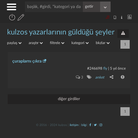
kulzos yazarlarının güldüğü şeyler
paylaş
araştır
filtrele
kategori
bkzlar
1
çuraplarnı çıkra
#246698
fly
|
5 yıl önce
3
anket
diğer girdiler
1
© 2016 - 2024 kulzos |
iletişim
|
bilgi
|
|
|