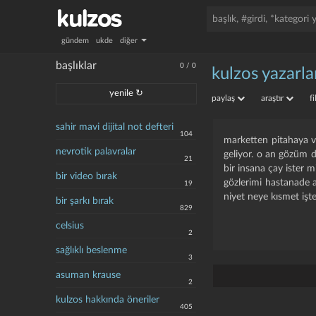
gündem
ukde
diğer
başlıklar
0
/
0
kulzos yazarlar
yenile ↻
paylaş
araştır
f
sahir mavi dijital not defteri
104
marketten pitahaya ve
nevrotik palavralar
geliyor. o an gözüm 
21
bir insana çay ister m
bir video bırak
gözlerimi hastanade 
19
niyet neye kısmet işte
bir şarkı bırak
829
celsius
2
sağlıklı beslenme
3
asuman krause
2
kulzos hakkında öneriler
405