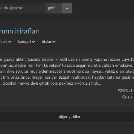
ının itirafları
iltrele
kategori
bkzlar
 guava aldım. kasada dediler ki 60tl üzeri alışveriş yapana rezene çayı 1t
dönmüş, dedim 'sen kim köpeksin' kasada asgari ücretle çalışan emekçiye.
isin diye sorulur mu? ejder meyveli smoothie olsa neyse... yalnız o an işte bi
açtım biraz önce. meğer kasiyer tezgahın altındaki haydarı kafama geçirm
. tropikal meyve diye çıktık yola pekmez yiyoruz şimdi...
#245051
19
diğer girdiler