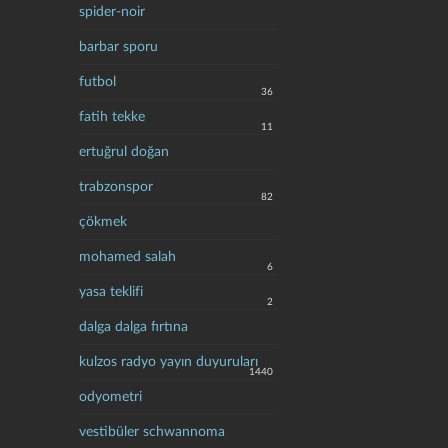
spider-noir
barbar sporu
futbol
36
fatih tekke
11
ertuğrul doğan
trabzonspor
82
çökmek
mohamed salah
6
yasa teklifi
2
dalga dalga fırtına
kulzos radyo yayın duyuruları
1440
odyometri
vestibüler schwannoma