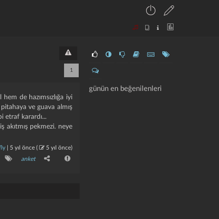
1
günün en beğenilenleri
l hem de hazımsızlığa iyi
 pitahaya ve guava almış
 etraf karardı...
iş akıtmış pekmezi. neye
fly
|
5 yıl önce
(
5 yıl önce
)
anket