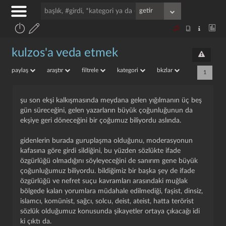
kulzos'a veda etmek
paylaş
araştır
filtrele
kategori
bkzlar
1
şu son ekşi kalkışmasında meydana gelen yığılmanın üç beş
gün süreceğini, gelen yazarların büyük çoğunluğunun da
ekşiye geri döneceğini bir çoğumuz biliyordu aslında.
gidenlerin burada guruplaşma olduğunu, moderasyonun
kafasına göre girdi sildiğini, bu yüzden sözlükte ifade
özgürlüğü olmadığını söyleyeceğini de sanırım gene büyük
çoğunluğumuz biliyordu. bildiğimiz bir başka şey de ifade
özgürlüğü ve nefret suçu kavramları arasındaki muğlak
bölgede kalan yorumlara müdahale edilmediği, faşist, dinsiz,
i̇slamcı, komünist, sağcı, solcu, deist, ateist, hatta terörist
sözlük olduğumuz konusunda şikayetler ortaya çıkacağı idi
ki çıktı da.