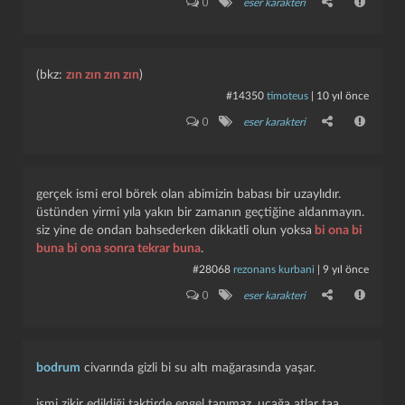
0
eser karakteri
(bkz:
zın zın zın zın
)
#14350
timoteus
|
10 yıl önce
0
eser karakteri
gerçek ismi erol börek olan abimizin babası bir uzaylıdır.
üstünden yirmi yıla yakın bir zamanın geçtiğine aldanmayın.
siz yine de ondan bahsederken dikkatli olun yoksa
bi ona bi
buna bi ona sonra tekrar buna
.
#28068
rezonans kurbani
|
9 yıl önce
0
eser karakteri
bodrum
civarında gizli bi su altı mağarasında yaşar.
i̇smi zikir edildiği taktirde engel tanımaz, uçağa atlar taa