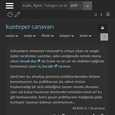
kunteper canavarı
paylaş
araştır
filtrele
kategori
bkzlar
1
doksanların ortasında l-manyak'ta ortaya çıkan ve
cengiz
üstün
tarafından yaratılan, adını andığınızda nerede olursa
olsun
sinyali alıp
sizi bulan ve zın zın zın efektleri eşliğinde
kestanenizi çizen
üç bacaklı
canavar.
şimdi ben bu arkadaşı günümüz politikacılarından birisine
benzetiyorum. bu politikacının da, adının önüne
hoşlanmadığı bir sıfat eklediğiniz zaman nerede olursanız
olun sizi bulup hayatınızı skertmeleri mümkün.misal sırf bu
göt korkusundan, bahsi geçen politikacının başlığında gidip
kunteper canavarı bakınızı veremiyorum...
#14235
fly
|
10 yıl önce