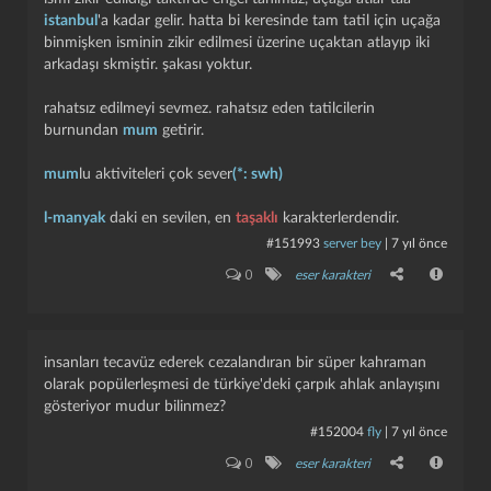
istanbul
'a kadar gelir. hatta bi keresinde tam tatil için uçağa
binmişken isminin zikir edilmesi üzerine uçaktan atlayıp iki
arkadaşı skmiştir. şakası yoktur.
rahatsız edilmeyi sevmez. rahatsız eden tatilcilerin
burnundan
mum
getirir.
mum
lu aktiviteleri çok sever
(*: swh)
kapat
kaydet
l-manyak
daki en sevilen, en
taşaklı
karakterlerdendir.
#151993
server bey
|
7 yıl önce
0
eser karakteri
i̇nsanları tecavüz ederek cezalandıran bir süper kahraman
olarak popülerleşmesi de türkiye'deki çarpık ahlak anlayışını
gösteriyor mudur bilinmez?
#152004
fly
|
7 yıl önce
0
eser karakteri