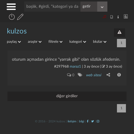
kulzos
paylaş
araştır
filtrele
kategori
bkzlar
1
oturum açmadan girince "yarrak gibi" olan sözlük afedersin.
#297968
maraz1
|
3 ay önce
(
3 ay önce
)
0
web sitesi
diğer girdiler
1
© 2016 - 2024 kulzos |
iletişim
|
bilgi
|
|
|