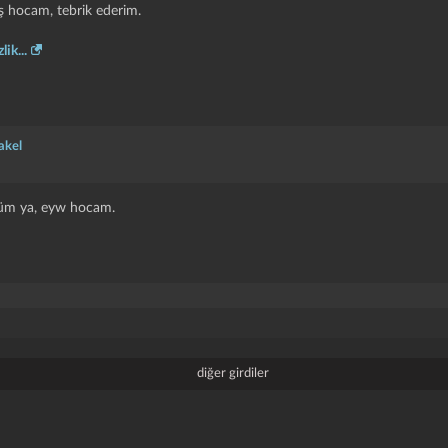
ş hocam, tebrik ederim.
lik...
akel
düm ya, eyw hocam.
diğer girdiler