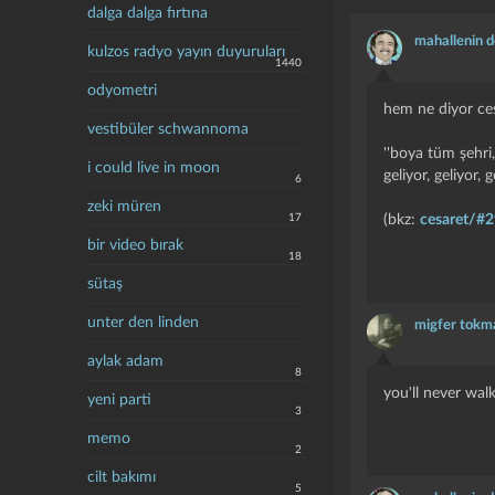
dalga dalga fırtına
mahallenin d
kulzos radyo yayın duyuruları
1440
odyometri
hem ne diyor ces
vestibüler schwannoma
''boya tüm şehri
i could live in moon
geliyor, geliyor, g
6
zeki müren
17
(bkz:
cesaret/#
bir video bırak
18
sütaş
unter den linden
migfer tokm
aylak adam
8
you'll never walk
yeni parti
3
memo
2
cilt bakımı
5