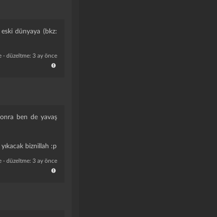
 eski dünyaya (bkz:
e
- düzeltme: 3 ay önce
 sonra ben de yavaş
 yıkacak biznillah :p
e
- düzeltme: 3 ay önce