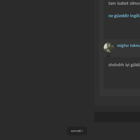
tam isabet olmu
ne güzeldir ingiliz
migfer tokm
shshshh iyi gül
sonraki