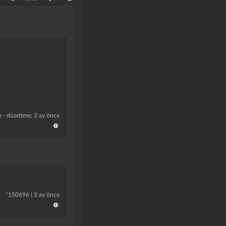
e
- düzeltme: 3 ay önce
*
150696
|
3 ay önce