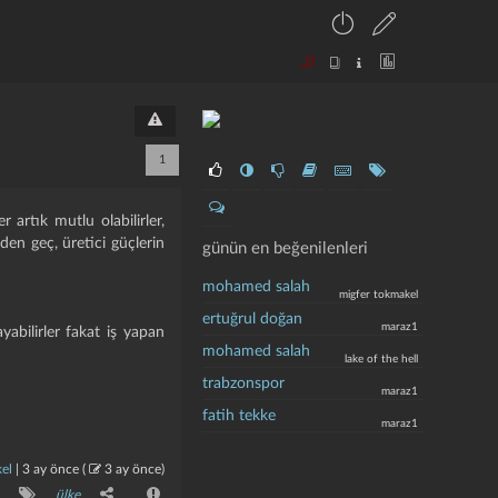
1
r artık mutlu olabilirler,
nden geç, üretici güçlerin
günün en beğenilenleri
mohamed salah
migfer tokmakel
ertuğrul doğan
maraz1
yabilirler fakat iş yapan
mohamed salah
lake of the hell
trabzonspor
maraz1
fatih tekke
maraz1
el
|
3 ay önce
(
3 ay önce
)
ülke