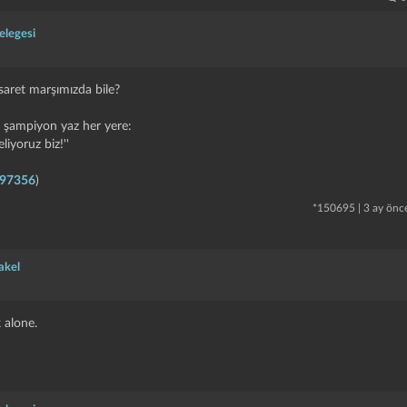
elegesi
aret marşımızda bile?
, şampiyon yaz her yere:
eliyoruz biz!''
297356
)
*
150695
|
3 ay önc
akel
 alone.