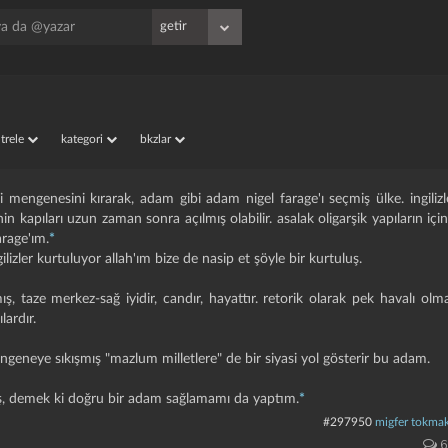
iltrele
kategori
bkzlar
i mengenesini kırarak, adam gibi adam nigel farage'ı seçmiş ülke. i̇ngilizle
n kapıları uzun zaman sonra açılmış olabilir. asalak oligarşik yapıların içi
arage'ım.
*
ilizler kurtuluyor allah'ım bize de nasip et şöyle bir kurtuluş.
, taze merkez-sağ iyidir, candır, hayattır. retorik olarak pek havalı olma
lardır.
geneye sıkışmış "mazlum milletlere" de bir siyasi yol gösterir bu adam.
mış, demek ki doğru bir adam sağlamamı da yaptım.
*
#297950
migfer tokmak
6