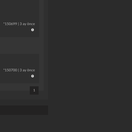
*
150699
|
3 ay önce
*
150700
|
3 ay önce
1