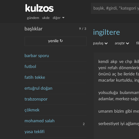
gündem
ukde
diğer
başlıklar
9
/
3
ingiltere
yenile ↻
paylaş
araştır
f
barbar sporu
kendi akp ve chp i̇kil
futbol
yeni refah dönemlerini
önünü aç be ileride f
fatih tekke
macarlar kurtuldu, i̇ng
ertuğrul doğan
yolsuzluğa bulanmamış
adamlar, merkez-sağcı
trabzonspor
çökmek
umarım bizim gibi men
mohamed salah
serbestiyet iyi ağla
2
yasa teklifi