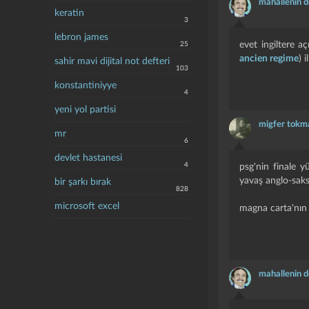
mahallenin d
keratin
3
lebron james
evet ingiltere 
25
ancien regime
) 
sahir mavi dijital not defteri
103
konstantiniyye
4
yeni yol partisi
migfer tokm
mr
6
devlet hastanesi
4
psg'nin finale y
yavaş anglo-saks
bir şarkı bırak
828
microsoft excel
magna carta'nın d
mahallenin d