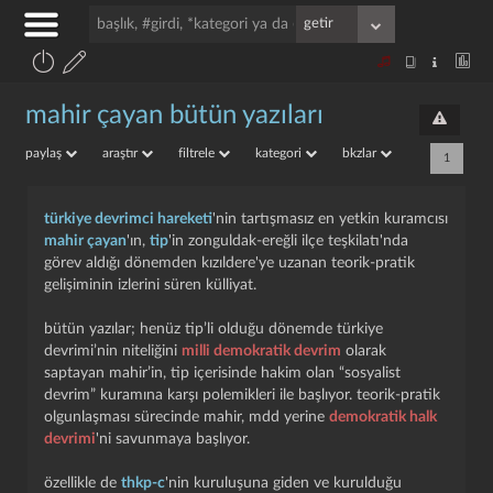
mahir çayan bütün yazıları
paylaş
araştır
filtrele
kategori
bkzlar
1
türkiye devrimci hareketi
'nin tartışmasız en yetkin kuramcısı
mahir çayan
'ın,
tip
'in zonguldak-ereğli ilçe teşkilatı'nda
görev aldığı dönemden kızıldere'ye uzanan teorik-pratik
gelişiminin izlerini süren külliyat.
bütün yazılar; henüz tip’li olduğu dönemde türkiye
devrimi’nin niteliğini
milli demokratik devrim
olarak
saptayan mahir’in, tip içerisinde hakim olan “sosyalist
devrim” kuramına karşı polemikleri ile başlıyor. teorik-pratik
olgunlaşması sürecinde mahir, mdd yerine
demokratik halk
devrimi
'ni savunmaya başlıyor.
özellikle de
thkp-c
'nin kuruluşuna giden ve kurulduğu