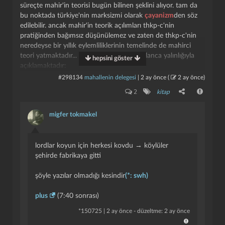
süreçte mahir'in teorisi bugün bilinen şeklini alıyor. tam da
bu noktada türkiye'nin marksizmi olarak
çayanizm
den söz
edilebilir. ancak mahir'in teorik açılımları thkp-c'nin
pratiğinden bağımsız düşünülemez ve zaten de thkp-c'nin
neredeyse bir yıllık eylemliliklerinin temelinde de mahirci
teori yatmaktadır... mahir de bu gerçeği olanca yalınlığıyla
hepsini göster
açıklamaktadır:
#298134
mahallenin delegesi
|
2 ay önce
(
2 ay önce
)
“biz marksizmi entellektüel gevezelik ve dünya devrimci
2
kitap
hareketinin trafik polisliğini yapmak için okuyup
öğrenmiyoruz. biz dünyayı değiştirmek için, dünyanın
migfer tokmakel
türkiye'sinde devrim yapmak için marksizmi öğreniyoruz!”
şunu da özellikle belirtmek gerekir ki: thkp-c sonrasında yeni
lordlar koyun için herkesi kovdu → köylüler
bir zemine geçmiş olsa da mahir çayan'ın devrimci kuramı,
şehirde fabrikaya gitti
baştan sona bütünlük ve tutarlılık içinde bir teorik
formasyondur. bu kuramsallaştırmadaki bütün elemanter
şöyle yazılar olmadığı kesindir
(*: swh)
unsurlar, birbirini örümcek ağı gibi saran parçalardır. açalım:
plus
(7:40 sonrası)
sözgelimi
emperyalizmin üçüncü bunalım dönemi
nde
gelişen
yeni sömürgecilik
ilişkileri sonucunda türkiye, dp’nin
*
150725
|
2 ay önce
- düzeltme: 2 ay önce
iktidara geldiği 1950’den beri abd’nin
gizli işgal
i altındadır.