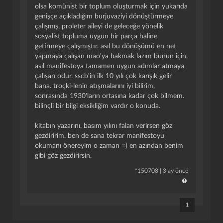
olsa komünist bir toplum oluşturmak için yukarıda
genişçe açıkladığım burjuvaziyi dönüştürmeye
çalışmış, proleter aileyi de geleceğe yönelik
sosyalist topluma uygun bir parça haline
getirmeye çalışmıştır. asıl bu dönüşümü en net
yapmaya çalışan mao'ya bakmak lazım bunun için.
asıl manifestoya tamamen uygun adımlar atmaya
çalışan odur. sscb'in ilk 10 yılı çok karışık gelir
bana. troçki-lenin atışmalarını iyi bilirim,
sonrasında 1930'ların ortasına kadar çok bilmem.
bilinçli bir bilgi eksikliğim vardır o konuda.
kitabın yazarını, basım yılını falan verirsen göz
gezdiririm. ben de sana tekrar manifestoyu
okumanı önereyim o zaman =) en azından benim
gibi göz gezdirirsin.
*
150708
|
3 ay önce
1