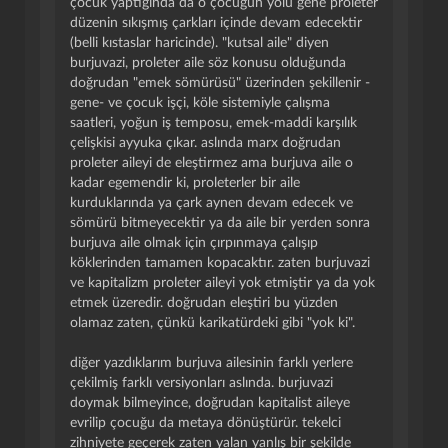
çocuk yaptığında da o çocuğun yolu gene proleter
düzenin sıkışmış çarkları içinde devam edecektir
(belli kıstaslar haricinde). "kutsal aile" diyen
burjuvazi, proleter aile söz konusu olduğunda
doğrudan "emek sömürüsü" üzerinden şekillenir -
gene- ve çocuk işçi, köle sistemiyle çalışma
saatleri, yoğun iş temposu, emek-maddi karşılık
çelişkisi ayyuka çıkar. aslında marx doğrudan
proleter aileyi de eleştirmez ama burjuva aile o
kadar egemendir ki, proleterler bir aile
kurduklarında ya çark aynen devam edecek ve
sömürü bitmeyecektir ya da aile bir yerden sonra
burjuva aile olmak için çırpınmaya çalışıp
köklerinden tamamen kopacaktır. zaten burjuvazi
ve kapitalizm proleter aileyi yok etmiştir ya da yok
etmek üzeredir. doğrudan eleştiri bu yüzden
olamaz zaten, çünkü karikatürdeki gibi "yok ki".
diğer yazdıklarım burjuva ailesinin farklı yerlere
çekilmiş farklı versiyonları aslında. burjuvazi
doymak bilmeyince, doğrudan kapitalist aileye
evrilip çocuğu da metaya dönüştürür. tekelci
zihniyete geçerek zaten yalan yanlış bir şekilde