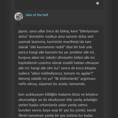
lake of the hell
japon, sana yıllar önce de birkaç kere "bilmiyorsan
atma" demiştim nazikçe ama sanırım daha sert
yazmak lazımmış. komünist manifesto'da tam
olarak "aile kavramının reddi" diye bir bok yok.
ayrıca hangi aile kavramı bu ya: proleter aile mi,
burjuva ailesi mi, tekelci zihniyetin kölesi aile mi,
kapitalizmin uzantısı olarak maddi hakları olmayan
aile mi; hangi aile olm bu? sence de koca kitapta
sadece "aileyi reddediyoruz, tamam mı agalar?"
denmiş olabilir mi ya? "ilk bölümlerde" argümanı
nefis olmuş, süpersin bu arada, tamamdır.
ben açıklayayım bildiğim kadarını biraz ve böylece
okumadığın ya da okuduysan bile yanlış anladığın
yerleri başka ortamlarda yalan yanlış satma
bundan sonra. baya ayıp bi' şey bu çünkü. kendi
fikrini tamamen yanlış bir şey üstüne bu kadar