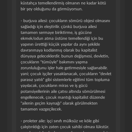
küstahça temellendirmiş olmanın ne kadar kötü
bir şey olduğunu da görmüyorsun.
- burjuva ailesi: çocukların sömürü objesi olmasını
sağladığı için eleştirilir. çünkü burjuva ailesi
tamamen sermaye biriktirme, iş gücüne
ekmek/odun atma üstüne temellendiği için bu
yapının ürettiği küçük yapılar da aynı şekilde
davranmaya kodlanmış olarak bu kapitalist
dünyaya geleceklerdir. bunun değişmesi, devletin,
çocukların "tümüyle" bakımını yapma
zorunluluğunu işler hale getirmesiyle sağlanabilir.
yani; çocuk işçiler yasaklanacak, çocukların "devlet
parasız yatılı" gibi sistemlerle eğitimi tüm topluma
yayılacak, çocukların miras ve iş gücü
potansiyellerinin aile çatısı altında sömürülmesi
engellenecek, çocuk mantığı kapitalist düzende
"ailenin geçim kaynağı" olarak görülmekten
tamamen vazgeçilecek.
- proleter aile: işçi sınıfı mülksüz ve köle gibi
çalıştırıldığı için zaten çocuk sahibi olması lükstür.