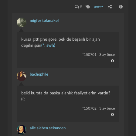
8
anket
migfer tokmakel
kursa gittiğine göre, pek de başarılı bir ajan
değilmişsin
(*: swh)
*
150701
|
3 ay önce
bachophile
belki kursta da başka ajanlık faaliyetlerim vardır?
((:
*
150702
|
3 ay önce
alle sieben sekunden