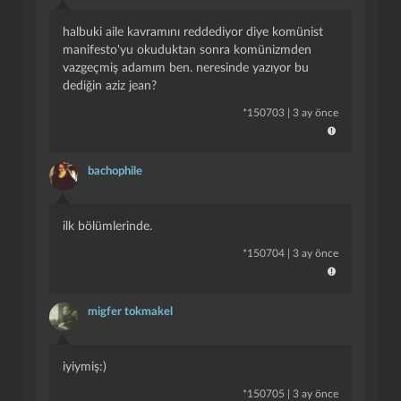
halbuki aile kavramını reddediyor diye komünist
manifesto'yu okuduktan sonra komünizmden
vazgeçmiş adamım ben. neresinde yazıyor bu
dediğin aziz jean?
*
150703
|
3 ay önce
bachophile
ilk bölümlerinde.
*
150704
|
3 ay önce
migfer tokmakel
i̇yiymiş:)
*
150705
|
3 ay önce