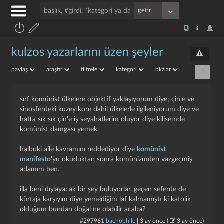
kulzos yazarlarını üzen şeyler
paylaş
araştır
filtrele
kategori
bkzlar
1
sırf komünist ülkelere objektif yaklaşıyorum diye; çin'e ve
sinosferdeki kuzey kore dahil ülkelerle ilgileniyorum diye ve
hatta sık sık çin'e iş seyahatlerim oluyor diye kilisemde
komünist damgası yemek.
halbuki aile kavramını reddediyor diye
komünist
manifesto
'yu okuduktan sonra komünizmden vazgeçmiş
adamım ben.
illa beni dışlayacak bir şey buluyorlar. geçen seferde de
kürtaja karşıyım diye yemediğim laf kalmamıştı ki katolik
olduğum bundan doğal ne olabilir acaba?
#297961
bachophile
|
3 ay önce
(
3 ay önce
)