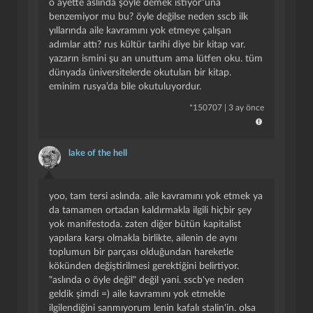
o ayette aslında şöyle demek istiyor”una
benzemiyor mu bu? öyle değilse neden sscb ilk
yıllarında aile kavramını yok etmeye çalışan
adımlar attı? rus kültür tarihi diye bir kitap var.
yazarın ismini şu an unuttum ama lütfen oku. tüm
dünyada üniversitelerde okutulan bir kitap.
eminim rusya’da bile okutuluyordur.
*
150707
|
3 ay önce
lake of the hell
kapat
kaydet
yoo, tam tersi aslında. aile kavramını yok etmek ya
da tamamen ortadan kaldırmakla ilgili hiçbir şey
yok manifestoda. zaten diğer bütün kapitalist
yapılara karşı olmakla birlikte, ailenin de aynı
toplumun bir parçası olduğundan hareketle
kökünden değiştirilmesi gerektiğini belirtiyor.
"aslında o öyle değil" değil yani. sscb'ye neden
geldik şimdi =) aile kavramını yok etmekle
ilgilendiğini sanmıyorum lenin kafalı stalin'in. olsa