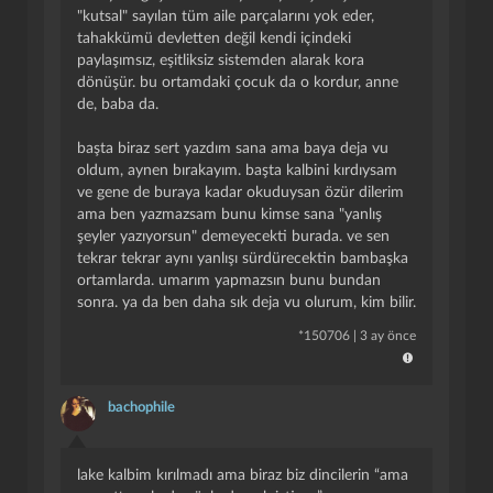
"kutsal" sayılan tüm aile parçalarını yok eder,
tahakkümü devletten değil kendi içindeki
paylaşımsız, eşitliksiz sistemden alarak kora
dönüşür. bu ortamdaki çocuk da o kordur, anne
de, baba da.
başta biraz sert yazdım sana ama baya deja vu
oldum, aynen bırakayım. başta kalbini kırdıysam
ve gene de buraya kadar okuduysan özür dilerim
ama ben yazmazsam bunu kimse sana "yanlış
şeyler yazıyorsun" demeyecekti burada. ve sen
tekrar tekrar aynı yanlışı sürdürecektin bambaşka
ortamlarda. umarım yapmazsın bunu bundan
sonra. ya da ben daha sık deja vu olurum, kim bilir.
*
150706
|
3 ay önce
bachophile
lake kalbim kırılmadı ama biraz biz dincilerin “ama