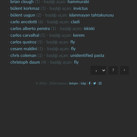
-
brian clough
(1) - başlığı açan:
hammurabi
-
bülent korkmaz
(1) - başlığı açan:
invictus
-
bülent uygun
(2) - başlığı açan:
islanmayan tahtakurusu
-
carlo ancelotti
(6) - başlığı açan:
cladi
-
carlos alberto pereira
(1) - başlığı açan:
iskiski
-
carlos carvalhal
(1) - başlığı açan:
kerem
-
carlos queiroz
(1) - başlığı açan:
fly
-
cesare maldini
(1) - başlığı açan:
fly
kapat
kaydet
-
chris coleman
(1) - başlığı açan:
unidentified pasta
-
christoph daum
(4) - başlığı açan:
fly
7
© 2016 - 2024 kulzos |
iletişim
|
bilgi
|
|
|