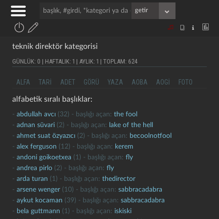
teknik direktör kategorisi
GÜNLÜK: 0 | HAFTALIK: 1 | AYLIK: 1 | TOPLAM: 624
ALFA
TARI
ADET
GÖRÜ
YAZA
AOBA
AOGI
FOTO
alfabetik sıralı başlıklar:
-
abdullah avcı
(32) - başlığı açan:
the fool
-
adnan süvari
(2) - başlığı açan:
lake of the hell
-
ahmet suat özyazıcı
(2) - başlığı açan:
becoolnotfool
-
alex ferguson
(12) - başlığı açan:
kerem
-
andoni goikoetxea
(1) - başlığı açan:
fly
-
andrea pirlo
(2) - başlığı açan:
fly
-
arda turan
(1) - başlığı açan:
thedirector
-
arsene wenger
(10) - başlığı açan:
sabbracadabra
-
aykut kocaman
(39) - başlığı açan:
sabbracadabra
-
bela guttmann
(1) - başlığı açan:
iskiski