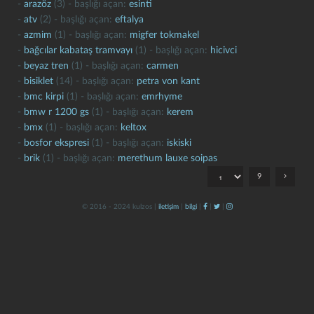
-
arazöz
(3) - başlığı açan:
esinti
-
atv
(2) - başlığı açan:
eftalya
-
azmim
(1) - başlığı açan:
migfer tokmakel
-
bağcılar kabataş tramvayı
(1) - başlığı açan:
hicivci
-
beyaz tren
(1) - başlığı açan:
carmen
-
bisiklet
(14) - başlığı açan:
petra von kant
-
bmc kirpi
(1) - başlığı açan:
emrhyme
-
bmw r 1200 gs
(1) - başlığı açan:
kerem
kapat
kaydet
-
bmx
(1) - başlığı açan:
keltox
-
bosfor ekspresi
(1) - başlığı açan:
iskiski
-
brik
(1) - başlığı açan:
merethum lauxe soipas
9
© 2016 - 2024 kulzos |
iletişim
|
bilgi
|
|
|