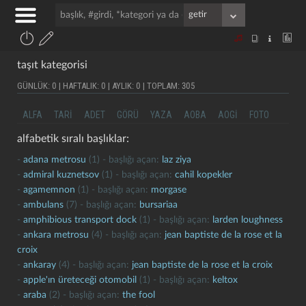
taşıt kategorisi
GÜNLÜK: 0 | HAFTALIK: 0 | AYLIK: 0 | TOPLAM: 305
ALFA
TARI
ADET
GÖRÜ
YAZA
AOBA
AOGI
FOTO
alfabetik sıralı başlıklar:
-
adana metrosu
(1) - başlığı açan:
laz ziya
-
admiral kuznetsov
(1) - başlığı açan:
cahil kopekler
-
agamemnon
(1) - başlığı açan:
morgase
-
ambulans
(7) - başlığı açan:
bursariaa
-
amphibious transport dock
(1) - başlığı açan:
larden loughness
-
ankara metrosu
(4) - başlığı açan:
jean baptiste de la rose et la
croix
-
ankaray
(4) - başlığı açan:
jean baptiste de la rose et la croix
-
apple'ın üreteceği otomobil
(1) - başlığı açan:
keltox
-
araba
(2) - başlığı açan:
the fool