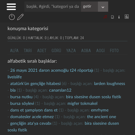
konuşma kategorisi
GÜNLÜK: 0 | HAFTALIK: 0 | AYLIK: 0 | TOPLAM: 24
ALFA
TARI
ADET
GÖRÜ
YAZA
AOBA
AOGI
FOTO
alfabetik sıralı başlıklar:
-
26 mayıs 2021 daron acemoğlu t24 röportajı
(1) - başlığı açan:
liveislife
-
atatürk'ün gençliğe hitabesi
(6) - başlığı açan:
larden loughness
-
bla
(1) - başlığı açan:
canarslan12
-
bursa nutku
(4) - başlığı açan:
bira sisesine dusen soslu fistik
-
bursa söylevi
(1) - başlığı açan:
migfer tokmakel
-
dans et şampiyon dans et
(1) - başlığı açan:
emrhyme
-
domatesler acele etmez
(1) - başlığı açan:
the ancient one
-
gençliğin ata'ya cevabı
(1) - başlığı açan:
bira sisesine dusen
soslu fistik