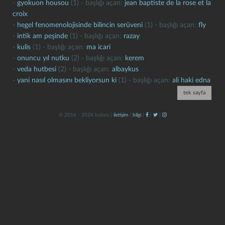
-
gyokuon housou
(1) - başlığı açan:
jean baptiste de la rose et la
croix
-
hegel fenomenolojisinde bilincin serüveni
(1) - başlığı açan:
fly
-
intik am peşinde
(1) - başlığı açan:
razay
-
kulis
(1) - başlığı açan:
ma icari
-
onuncu yıl nutku
(2) - başlığı açan:
kerem
-
veda hutbesi
(2) - başlığı açan:
albaykus
-
yani nasıl olmasını bekliyorsun ki
(1) - başlığı açan:
ali haki edna
kapat
kaydet
tek sayfa
© 2016 - 2024 kulzos |
iletişim
|
bilgi
|
|
|