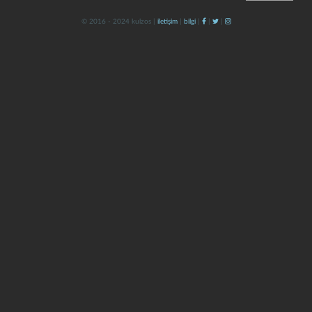
© 2016 - 2024 kulzos |
iletişim
|
bilgi
|
|
|
kapat
kaydet