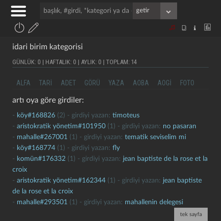
idari birim kategorisi
GÜNLÜK: 0 | HAFTALIK: 0 | AYLIK: 0 | TOPLAM: 14
ALFA
TARI
ADET
GÖRÜ
YAZA
AOBA
AOGI
FOTO
artı oya göre girdiler:
-
köy#168826
(2) - girdiyi yazan:
timoteus
-
aristokratik yönetim#101950
(1) - girdiyi yazan:
no pasaran
-
mahalle#267001
(1) - girdiyi yazan:
tematik seviselim mi
-
köy#168774
(1) - girdiyi yazan:
fly
-
komün#176332
(1) - girdiyi yazan:
jean baptiste de la rose et la
croix
-
aristokratik yönetim#162344
(1) - girdiyi yazan:
jean baptiste
de la rose et la croix
-
mahalle#293501
(1) - girdiyi yazan:
mahallenin delegesi
tek sayfa