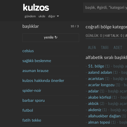
gündem
ukde
diğer
başlıklar
coğrafi bölge kategor
10
/
3
GÜNLÜK: 0 | HAFTALIK: 0 | A
yenile ↻
ALFA
TARI
ADET
celsius
alfabetik sıralı başlıkl
sağlıklı beslenme
-
51. bölge
(1) - başlığı
asuman krause
-
aaland adaları
(1) - baş
-
acaristan
(1) - başlığı 
kulzos hakkında öneriler
-
acarlar longozu
(1) - b
spider-noir
-
adalar
(1) - başlığı aça
-
akabe körfezi
(1) - baş
barbar sporu
-
akbük
(2) - başlığı aça
-
akdeniz
(1) - başlığı a
futbol
-
allahuekber dağları
(1)
fatih tekke
-
alman tepesi
(1) - başl