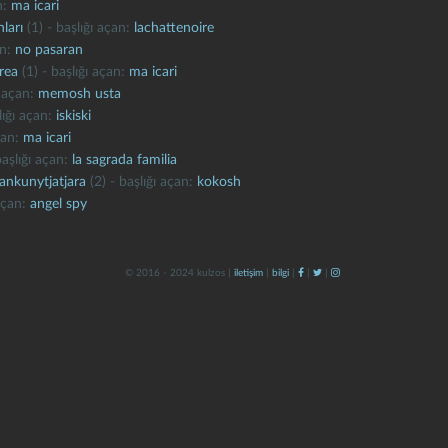
n:
ma icari
ları
(1) - başlığı açan:
lachattenoire
an:
no pasaran
area
(1) - başlığı açan:
ma icari
ı açan:
memosh usta
lığı açan:
iskiski
çan:
ma icari
başlığı açan:
la sagrada familia
yankunytjatjara
(2) - başlığı açan:
kokosh
 açan:
angel spy
© 2016 - 2024 kulzos |
iletişim
|
bilgi
|
|
|