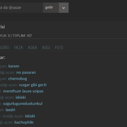
isi
YLIK: 0 | TOPLAM: 457
GÖRÜ
YAZA
AOBA
AOGI
FOTO
ar:
 açan:
kerem
lığı açan:
no pasaran
açan:
chernobog
aşlığı açan:
ruzgar gibi gecti
n:
merethum lauxe soipas
lığı açan:
iskiski
n:
ozgurluguneduskunkul
çan:
laedri
 - başlığı açan:
iskiski
ığı açan:
bachophile