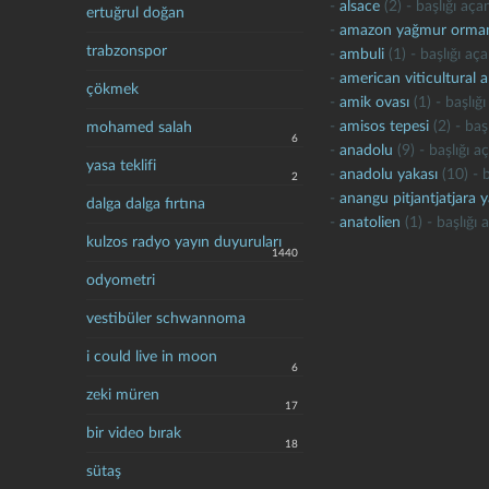
-
alsace
(2) - başlığı aça
ertuğrul doğan
-
amazon yağmur orman
trabzonspor
-
ambuli
(1) - başlığı aç
-
american viticultural 
çökmek
-
amik ovası
(1) - başlığ
-
amisos tepesi
(2) - baş
mohamed salah
6
-
anadolu
(9) - başlığı a
yasa teklifi
-
anadolu yakası
(10) - 
2
-
anangu pitjantjatjara 
dalga dalga fırtına
-
anatolien
(1) - başlığı
kulzos radyo yayın duyuruları
1440
odyometri
vestibüler schwannoma
i could live in moon
6
zeki müren
17
bir video bırak
18
sütaş