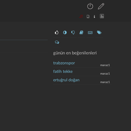
günün en beğenilenleri
trabzonspor
maraz1
fatih tekke
maraz1
ertuğrul doğan
maraz1