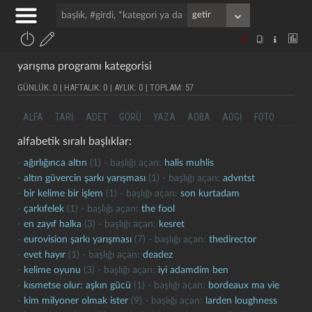
yarışma programı kategorisi
GÜNLÜK: 0 | HAFTALIK: 0 | AYLIK: 0 | TOPLAM: 57
ALFA
TARI
ADET
GÖRÜ
YAZA
AOBA
AOGI
FOTO
alfabetik sıralı başlıklar:
-
ağırlığınca altın
(1) - başlığı açan:
halis muhlis
-
altın güvercin şarkı yarışması
(1) - başlığı açan:
advntst
-
bir kelime bir işlem
(1) - başlığı açan:
son kurtadam
-
çarkıfelek
(1) - başlığı açan:
the fool
-
en zayıf halka
(3) - başlığı açan:
kesret
-
eurovision şarkı yarışması
(7) - başlığı açan:
thedirector
-
evet hayır
(1) - başlığı açan:
deadez
-
kelime oyunu
(3) - başlığı açan:
i̇yi adamdim ben
-
kısmetse olur: aşkın gücü
(1) - başlığı açan:
bordeaux ma vie
-
kim milyoner olmak ister
(9) - başlığı açan:
larden loughness