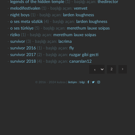
-
legends of the hidden temple
(1) - başlığı açan:
thedirector
-
melodifestivalen
(1) - başlığı açan:
vemvet
-
night boys
(1) - başlığı açan:
larden loughness
-
o ses meta sözlük
(4) - başlığı açan:
larden loughness
-
o ses türkiye
(5) - başlığı açan:
merethum lauxe soipas
-
riziko
(1) - başlığı açan:
merethum lauxe soipas
-
survivor
(3) - başlığı açan:
lacrima
-
survivor 2016
(1) - başlığı açan:
fly
kapat
kaydet
-
survivor 2017
(2) - başlığı açan:
ruzgar gibi gecti
-
survivor 2018
(4) - başlığı açan:
canarslan12
2
© 2016 - 2024 kulzos |
iletişim
|
bilgi
|
|
|