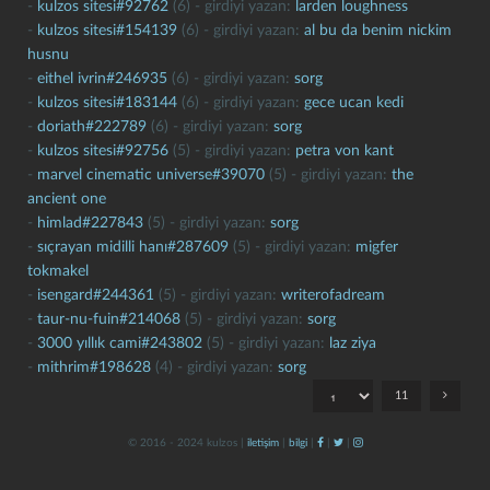
-
kulzos sitesi#92762
(6) - girdiyi yazan:
larden loughness
-
kulzos sitesi#154139
(6) - girdiyi yazan:
al bu da benim nickim
husnu
-
eithel ivrin#246935
(6) - girdiyi yazan:
sorg
-
kulzos sitesi#183144
(6) - girdiyi yazan:
gece ucan kedi
-
doriath#222789
(6) - girdiyi yazan:
sorg
-
kulzos sitesi#92756
(5) - girdiyi yazan:
petra von kant
-
marvel cinematic universe#39070
(5) - girdiyi yazan:
the
kapat
kaydet
ancient one
-
himlad#227843
(5) - girdiyi yazan:
sorg
-
sıçrayan midilli hanı#287609
(5) - girdiyi yazan:
migfer
tokmakel
-
isengard#244361
(5) - girdiyi yazan:
writerofadream
-
taur-nu-fuin#214068
(5) - girdiyi yazan:
sorg
-
3000 yıllık cami#243802
(5) - girdiyi yazan:
laz ziya
-
mithrim#198628
(4) - girdiyi yazan:
sorg
11
© 2016 - 2024 kulzos |
iletişim
|
bilgi
|
|
|