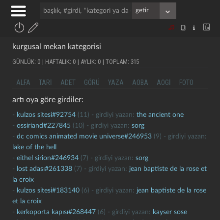
kurgusal mekan kategorisi
GÜNLÜK: 0 | HAFTALIK: 0 | AYLIK: 0 | TOPLAM: 315
ALFA
TARI
ADET
GÖRÜ
YAZA
AOBA
AOGI
FOTO
artı oya göre girdiler:
-
kulzos sitesi#92754
(11) - girdiyi yazan:
the ancient one
-
ossiriand#227845
(10) - girdiyi yazan:
sorg
-
dc comics animated movie universe#246953
(9) - girdiyi yazan:
lake of the hell
-
eithel sirion#246934
(7) - girdiyi yazan:
sorg
-
lost adası#261338
(7) - girdiyi yazan:
jean baptiste de la rose et
la croix
-
kulzos sitesi#183140
(6) - girdiyi yazan:
jean baptiste de la rose
et la croix
-
kerkoporta kapısı#268447
(6) - girdiyi yazan:
kayser sose