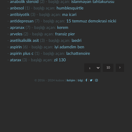
-
anabolik steroid
(2) - başlığı açan:
islanmayan tahtakurusu
-
anbesol
(1) - başlığı açan:
humblesquirtle
-
antibiyotik
(3) - başlığı açan:
ma icari
-
antidepresan
(7) - başlığı açan:
15 temmuz demokrasi nicki
-
apranax
(7) - başlığı açan:
kerem
-
arveles
(2) - başlığı açan:
fransiz pier
-
asetilsalisilik asit
(3) - başlığı açan:
laedri
-
aspirin
(6) - başlığı açan:
i̇yi adamdim ben
kapat
kaydet
-
aspirin plus c
(1) - başlığı açan:
lachattenoire
-
atarax
(3) - başlığı açan:
zil 130
10
© 2016 - 2024 kulzos |
iletişim
|
bilgi
|
|
|