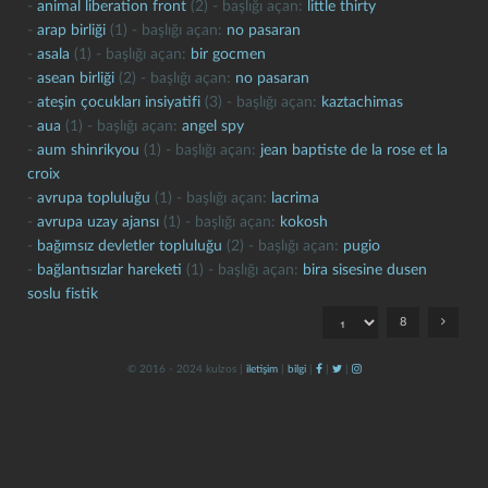
-
animal liberation front
(2) - başlığı açan:
little thirty
-
arap birliği
(1) - başlığı açan:
no pasaran
-
asala
(1) - başlığı açan:
bir gocmen
-
asean birliği
(2) - başlığı açan:
no pasaran
-
ateşin çocukları insiyatifi
(3) - başlığı açan:
kaztachimas
-
aua
(1) - başlığı açan:
angel spy
-
aum shinrikyou
(1) - başlığı açan:
jean baptiste de la rose et la
croix
kapat
kaydet
-
avrupa topluluğu
(1) - başlığı açan:
lacrima
-
avrupa uzay ajansı
(1) - başlığı açan:
kokosh
-
bağımsız devletler topluluğu
(2) - başlığı açan:
pugio
-
bağlantısızlar hareketi
(1) - başlığı açan:
bira sisesine dusen
soslu fistik
8
© 2016 - 2024 kulzos |
iletişim
|
bilgi
|
|
|