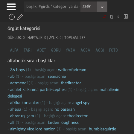
örgüt kategorisi
GÜNLÜK: 0 | HAFTALIK: 0 | AYLIK: 0 | TOPLAM: 287
ALFA
TARI
ADET
GÖRÜ
YAZA
AOBA
AOGI
FOTO
alfabetik sıralı başlıklar:
-
36 boys
(1) - başlığı açan:
writerofadream
-
ab
(1) - başlığı açan:
seanachie
-
aczmendi
(1) - başlığı açan:
thedirector
-
adalet kalkınma partisi-cephesi
(1) - başlığı açan:
mahallenin
delegesi
-
afrika korsanları
(1) - başlığı açan:
angel spy
-
ahepa
(1) - başlığı açan:
no pasaran
-
ahrar uş-şam
(1) - başlığı açan:
thedirector
-
alf
(1) - başlığı açan:
larden loughness
-
almighty vice lord nation
(1) - başlığı açan:
humblesquirtle