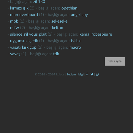
- başlığı açan:
zil 130
-
kırmızı ışık
(3) - başlığı açan:
opethian
-
man overboard
(1) - başlığı açan:
angel spy
-
mob
(1) - başlığı açan:
sekeseke
-
nsfw
(2) - başlığı açan:
keltox
-
silence s'il vous plait
(2) - başlığı açan:
kemal robespierre
-
uygunsuz içerik
(1) - başlığı açan:
iskiski
-
vasati kırk çöp
(2) - başlığı açan:
macro
kapat
kaydet
-
yavaş
(1) - başlığı açan:
tdk
tek sayfa
© 2016 - 2024 kulzos |
iletişim
|
bilgi
|
|
|