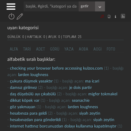
uyarı kategorisi
GÜNLÜK: 0 | HAFTALIK: 0 | AYLIK: 0 | TOPLAM: 25
ALFA
TARI
ADET
GÖRÜ
YAZA
AOBA
AOGI
FOTO
alfabetik sıralı başlıklar:
-
checking your browser before accessing kulzos.com
(1) - başlığı
açan:
larden loughness
-
çukura düşmek yasaktır
(1) - başlığı açan:
ma icari
-
damsız girilmez
(2) - başlığı açan:
je dois partir
-
daş düşebülü ayı çıkabülü
(2) - başlığı açan:
migfer tokmakel
-
dikkat köpek var
(1) - başlığı açan:
seanachie
-
göz yakmayan
(1) - başlığı açan:
larden loughness
-
hesabınıza para geldi
(2) - başlığı açan:
siyah zeytin
-
hesabınızdan para gönderildi
(1) - başlığı açan:
siyah zeytin
-
i̇nternet hattınız borcunuzdan dolayı kullanıma kapatılmıştır
(1)