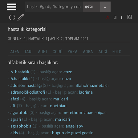
hastalık kategorisi
GÜNLÜK: 0 | HAFTALIK: 1 | AYLIK: 2 | TOPLAM: 1201
ALFA
TARI
ADET
GÖRÜ
YAZA
AOBA
AOGI
FOTO
alfabetik sıralı başlıklar:
-
6. hastalık
(1) - başlığı açan:
enzo
-
6.hastalık
(1) - başlığı açan:
enzo
-
addison hastalığı
(2) - başlığı açan:
iflaholmazmetalci
-
adrenolökodistrofi
(1) - başlığı açan:
lacrima
-
afazi
(4) - başlığı açan:
ma icari
-
aft
(7) - başlığı açan:
opethian
-
agorafobi
(3) - başlığı açan:
merethum lauxe soipas
-
agrafi
(1) - başlığı açan:
ma icari
-
agraphobia
(1) - başlığı açan:
angel spy
-
aids
(4) - başlığı açan:
bugun de guzel gecsin