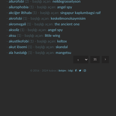
-
ailurofobi
(2) - başlığı açan:
neildegrassetyson
-
ailurophobia
(1) - başlığı açan:
angel spy
-
akciğer iltihabı
(1) - başlığı açan:
singapur kaplumbagsi raif
-
akrofobi
(1) - başlığı açan:
keskelimonolsaymisim
-
akromegali
(1) - başlığı açan:
the ancient one
-
aksoliz
(1) - başlığı açan:
angel spy
-
aksu
(1) - başlığı açan:
little wing
-
akustikofobi
(1) - başlığı açan:
keltox
kapat
kaydet
-
akut lösemi
(1) - başlığı açan:
skandal
-
ala hastalığı
(1) - başlığı açan:
mangetsu
31
© 2016 - 2024 kulzos |
iletişim
|
bilgi
|
|
|