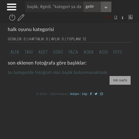
halk oyunu kategorisi
GÜNLÜK: 0 | HAFTALIK: 0 | AYLIK: 0 | TOPLAM: 12
ALFA
TARI
ADET
GÖRÜ
YAZA
AOBA
AOGI
FOTO
son eklenen fotoğrafa göre başlıklar:
bu kategoride fotoğrafı olan başlık bulunmamaktadır.
tek sayfa
© 2016 - 2024 kulzos |
iletişim
|
bilgi
|
|
|